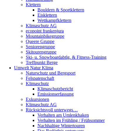
Klettern
Bouldern & Sportklettern
Eisklettern
Wettkampfklettern
Klimaschutz AG
ecopoint frankenjura
Mountainbikegruppe
Queere Gruppe
Seniorengruppe
Skitourengruppe
Ski- u. Snowboardabtlg. & Fitness-Training
Treffpunkt Berge
Umwelt Natur Klima
Naturschutz und Bergsport
Felspatenschaft
Klimaschutz
Klimaschutzbericht
Emissionserfassung
Exkursionen
Klimaschutz AG
Rücksichtsvoll unterwegs…
Verhalten am Umlenkhaken
Verhalten im Frühling / Frühsommer
Nachhaltige Wintertouren
Das Bedürfnis unterwegs