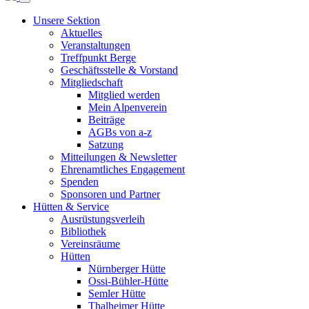
Unsere Sektion
Aktuelles
Veranstaltungen
Treffpunkt Berge
Geschäftsstelle & Vorstand
Mitgliedschaft
Mitglied werden
Mein Alpenverein
Beiträge
AGBs von a-z
Satzung
Mitteilungen & Newsletter
Ehrenamtliches Engagement
Spenden
Sponsoren und Partner
Hütten & Service
Ausrüstungsverleih
Bibliothek
Vereinsräume
Hütten
Nürnberger Hütte
Ossi-Bühler-Hütte
Semler Hütte
Thalheimer Hütte