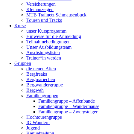
Versicherungen
Kleinanzeigen
MTB Trailnetz Schmausenbuck
Touren und Tracks
Kurse
unser Kursprogramm
Hinweise für die Anmeldung
Teilnahmebedingungen
Unser Ausbildungsteam
Ausrüstungslisten
Trainer*in werden
Gruppen
die neuen Alten
Bergfreaks
Bergmariechen
Bergwandergruppe
Bergweh
Familiengruppen
Familiengruppe – Affenbande
Familiengruppe – Wandermäuse
Familiengruppe – Zwergsteiger
Hochtourengruppe
IG Wandern
Jugend
Kanuabteilung