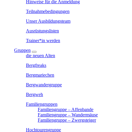
Hinweise für die Anmeldung
Teilnahmebedingungen
Unser Ausbildungsteam
Ausrüstungslisten
Trainer*in werden
Gruppen
die neuen Alten
Bergfreaks
Bergmariechen
Bergwandergruppe
Bergweh
Familiengruppen
Familiengruppe – Affenbande
Familiengruppe – Wandermäuse
Familiengruppe – Zwergsteiger
Hochtourengruppe