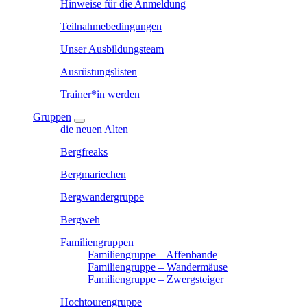
Hinweise für die Anmeldung
Teilnahmebedingungen
Unser Ausbildungsteam
Ausrüstungslisten
Trainer*in werden
Gruppen
die neuen Alten
Bergfreaks
Bergmariechen
Bergwandergruppe
Bergweh
Familiengruppen
Familiengruppe – Affenbande
Familiengruppe – Wandermäuse
Familiengruppe – Zwergsteiger
Hochtourengruppe