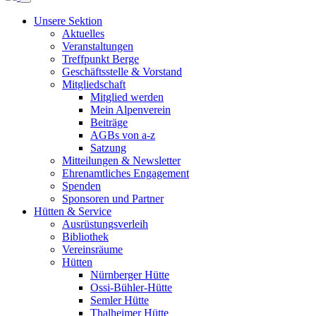
Unsere Sektion
Aktuelles
Veranstaltungen
Treffpunkt Berge
Geschäftsstelle & Vorstand
Mitgliedschaft
Mitglied werden
Mein Alpenverein
Beiträge
AGBs von a-z
Satzung
Mitteilungen & Newsletter
Ehrenamtliches Engagement
Spenden
Sponsoren und Partner
Hütten & Service
Ausrüstungsverleih
Bibliothek
Vereinsräume
Hütten
Nürnberger Hütte
Ossi-Bühler-Hütte
Semler Hütte
Thalheimer Hütte