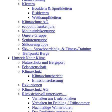
Klettern
Bouldern & Sportklettern
Eisklettern
Wettkampfklettern
Klimaschutz AG
ecopoint frankenjura
Mountainbikegruppe
Queere Gruppe
Seniorengruppe
Skitourengruppe
Ski- u. Snowboardabtlg. & Fitness-Training
Treffpunkt Berge
Umwelt Natur Klima
Naturschutz und Bergsport
Felspatenschaft
Klimaschutz
Klimaschutzbericht
Emissionserfassung
Exkursionen
Klimaschutz AG
Rücksichtsvoll unterwegs…
Verhalten am Umlenkhaken
Verhalten im Frühling / Frühsommer
Nachhaltige Wintertouren
Das Bedürfnis unterwegs