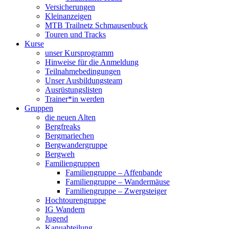
Versicherungen
Kleinanzeigen
MTB Trailnetz Schmausenbuck
Touren und Tracks
Kurse
unser Kursprogramm
Hinweise für die Anmeldung
Teilnahmebedingungen
Unser Ausbildungsteam
Ausrüstungslisten
Trainer*in werden
Gruppen
die neuen Alten
Bergfreaks
Bergmariechen
Bergwandergruppe
Bergweh
Familiengruppen
Familiengruppe – Affenbande
Familiengruppe – Wandermäuse
Familiengruppe – Zwergsteiger
Hochtourengruppe
IG Wandern
Jugend
Kanuabteilung