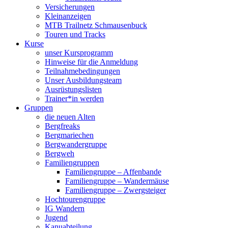
Versicherungen
Kleinanzeigen
MTB Trailnetz Schmausenbuck
Touren und Tracks
Kurse
unser Kursprogramm
Hinweise für die Anmeldung
Teilnahmebedingungen
Unser Ausbildungsteam
Ausrüstungslisten
Trainer*in werden
Gruppen
die neuen Alten
Bergfreaks
Bergmariechen
Bergwandergruppe
Bergweh
Familiengruppen
Familiengruppe – Affenbande
Familiengruppe – Wandermäuse
Familiengruppe – Zwergsteiger
Hochtourengruppe
IG Wandern
Jugend
Kanuabteilung