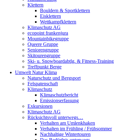
Klettern
Bouldern & Sportklettern
Eisklettern
Wettkampfklettern
Klimaschutz AG
ecopoint frankenjura
Mountainbikegruppe
Queere Gruppe
Seniorengruppe
Skitourengruppe
Ski- u. Snowboardabtlg. & Fitness-Training
Treffpunkt Berge
Umwelt Natur Klima
Naturschutz und Bergsport
Felspatenschaft
Klimaschutz
Klimaschutzbericht
Emissionserfassung
Exkursionen
Klimaschutz AG
Rücksichtsvoll unterwegs…
Verhalten am Umlenkhaken
Verhalten im Frühling / Frühsommer
Nachhaltige Wintertouren
Das Bedürfnis unterwegs