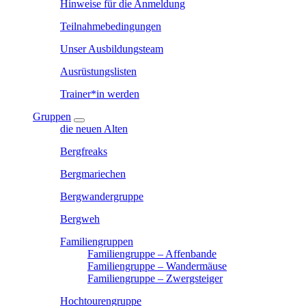
Hinweise für die Anmeldung
Teilnahmebedingungen
Unser Ausbildungsteam
Ausrüstungslisten
Trainer*in werden
Gruppen
die neuen Alten
Bergfreaks
Bergmariechen
Bergwandergruppe
Bergweh
Familiengruppen
Familiengruppe – Affenbande
Familiengruppe – Wandermäuse
Familiengruppe – Zwergsteiger
Hochtourengruppe