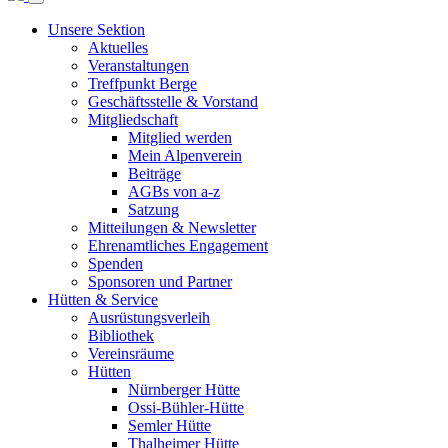
Unsere Sektion
Aktuelles
Veranstaltungen
Treffpunkt Berge
Geschäftsstelle & Vorstand
Mitgliedschaft
Mitglied werden
Mein Alpenverein
Beiträge
AGBs von a-z
Satzung
Mitteilungen & Newsletter
Ehrenamtliches Engagement
Spenden
Sponsoren und Partner
Hütten & Service
Ausrüstungsverleih
Bibliothek
Vereinsräume
Hütten
Nürnberger Hütte
Ossi-Bühler-Hütte
Semler Hütte
Thalheimer Hütte