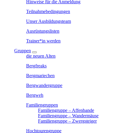
Hinweise für die Anmeldung
Teilnahmebedingungen
Unser Ausbildungsteam
Ausrüstungslisten
Trainer*in werden
Gruppen
die neuen Alten
Bergfreaks
Bergmariechen
Bergwandergruppe
Bergweh
Familiengruppen
Familiengruppe – Affenbande
Familiengruppe – Wandermäuse
Familiengruppe – Zwergsteiger
Hochtourengruppe