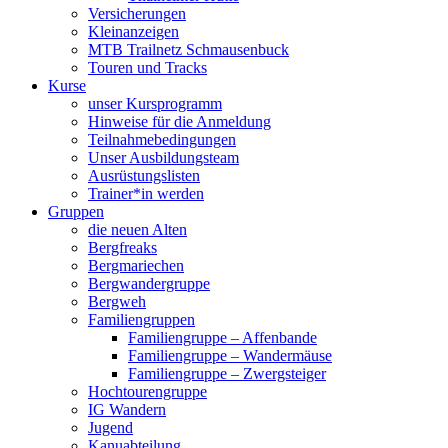
Versicherungen
Kleinanzeigen
MTB Trailnetz Schmausenbuck
Touren und Tracks
Kurse
unser Kursprogramm
Hinweise für die Anmeldung
Teilnahmebedingungen
Unser Ausbildungsteam
Ausrüstungslisten
Trainer*in werden
Gruppen
die neuen Alten
Bergfreaks
Bergmariechen
Bergwandergruppe
Bergweh
Familiengruppen
Familiengruppe – Affenbande
Familiengruppe – Wandermäuse
Familiengruppe – Zwergsteiger
Hochtourengruppe
IG Wandern
Jugend
Kanuabteilung