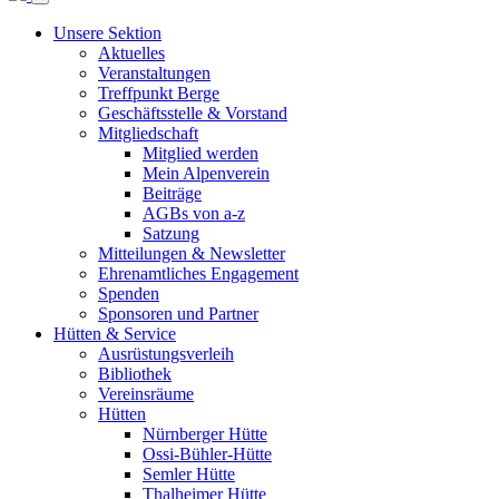
Unsere Sektion
Aktuelles
Veranstaltungen
Treffpunkt Berge
Geschäftsstelle & Vorstand
Mitgliedschaft
Mitglied werden
Mein Alpenverein
Beiträge
AGBs von a-z
Satzung
Mitteilungen & Newsletter
Ehrenamtliches Engagement
Spenden
Sponsoren und Partner
Hütten & Service
Ausrüstungsverleih
Bibliothek
Vereinsräume
Hütten
Nürnberger Hütte
Ossi-Bühler-Hütte
Semler Hütte
Thalheimer Hütte