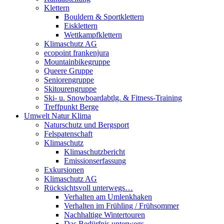
Klettern
Bouldern & Sportklettern
Eisklettern
Wettkampfklettern
Klimaschutz AG
ecopoint frankenjura
Mountainbikegruppe
Queere Gruppe
Seniorengruppe
Skitourengruppe
Ski- u. Snowboardabtlg. & Fitness-Training
Treffpunkt Berge
Umwelt Natur Klima
Naturschutz und Bergsport
Felspatenschaft
Klimaschutz
Klimaschutzbericht
Emissionserfassung
Exkursionen
Klimaschutz AG
Rücksichtsvoll unterwegs…
Verhalten am Umlenkhaken
Verhalten im Frühling / Frühsommer
Nachhaltige Wintertouren
Das Bedürfnis unterwegs