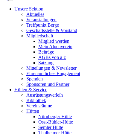
Unsere Sektion
Aktuelles
Veranstaltungen
Treffpunkt Berge
Geschäftsstelle & Vorstand
Mitgliedschaft
Mitglied werden
Mein Alpenverein
Beiträge
AGBs von a-z
Satzung
Mitteilungen & Newsletter
Ehrenamtliches Engagement
Spenden
Sponsoren und Partner
Hütten & Service
Ausrüstungsverleih
Bibliothek
Vereinsräume
Hütten
Nürnberger Hütte
Ossi-Bühler-Hütte
Semler Hütte
Thalheimer Hütte