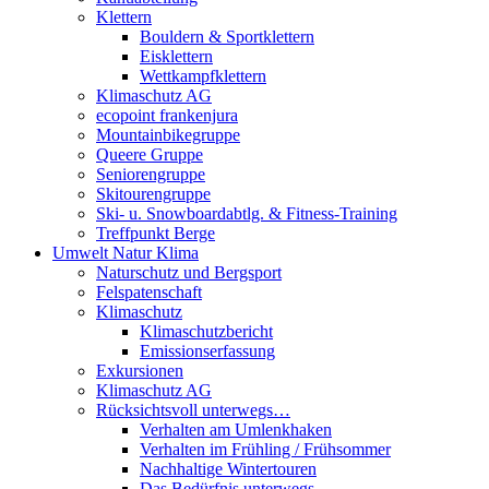
Klettern
Bouldern & Sportklettern
Eisklettern
Wettkampfklettern
Klimaschutz AG
ecopoint frankenjura
Mountainbikegruppe
Queere Gruppe
Seniorengruppe
Skitourengruppe
Ski- u. Snowboardabtlg. & Fitness-Training
Treffpunkt Berge
Umwelt Natur Klima
Naturschutz und Bergsport
Felspatenschaft
Klimaschutz
Klimaschutzbericht
Emissionserfassung
Exkursionen
Klimaschutz AG
Rücksichtsvoll unterwegs…
Verhalten am Umlenkhaken
Verhalten im Frühling / Frühsommer
Nachhaltige Wintertouren
Das Bedürfnis unterwegs