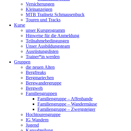
Versicherungen
Kleinanzeigen
MTB Trailnetz Schmausenbuck
Touren und Tracks
Kurse
unser Kursprogramm
Hinweise für die Anmeldung
Teilnahmebedingungen
Unser Ausbildungsteam
Ausrüstungslisten
Trainer*in werden
Gruppen
die neuen Alten
Bergfreaks
Bergmariechen
Bergwandergruppe
Bergweh
Familiengruppen
Familiengruppe – Affenbande
Familiengruppe – Wandermäuse
Familiengruppe – Zwergsteiger
Hochtourengruppe
IG Wandern
Jugend
Kanuabteilung