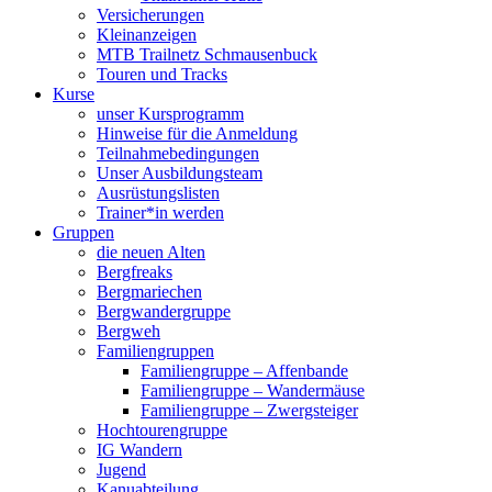
Versicherungen
Kleinanzeigen
MTB Trailnetz Schmausenbuck
Touren und Tracks
Kurse
unser Kursprogramm
Hinweise für die Anmeldung
Teilnahmebedingungen
Unser Ausbildungsteam
Ausrüstungslisten
Trainer*in werden
Gruppen
die neuen Alten
Bergfreaks
Bergmariechen
Bergwandergruppe
Bergweh
Familiengruppen
Familiengruppe – Affenbande
Familiengruppe – Wandermäuse
Familiengruppe – Zwergsteiger
Hochtourengruppe
IG Wandern
Jugend
Kanuabteilung