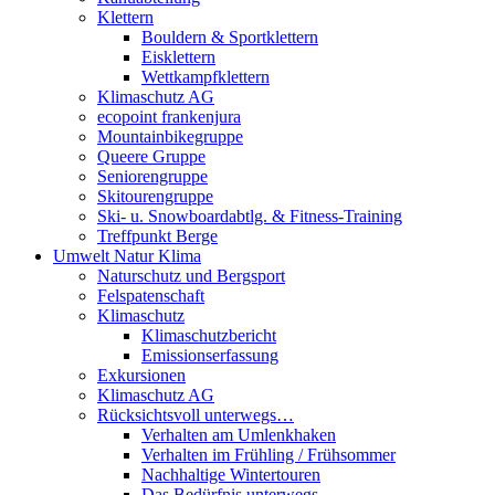
Klettern
Bouldern & Sportklettern
Eisklettern
Wettkampfklettern
Klimaschutz AG
ecopoint frankenjura
Mountainbikegruppe
Queere Gruppe
Seniorengruppe
Skitourengruppe
Ski- u. Snowboardabtlg. & Fitness-Training
Treffpunkt Berge
Umwelt Natur Klima
Naturschutz und Bergsport
Felspatenschaft
Klimaschutz
Klimaschutzbericht
Emissionserfassung
Exkursionen
Klimaschutz AG
Rücksichtsvoll unterwegs…
Verhalten am Umlenkhaken
Verhalten im Frühling / Frühsommer
Nachhaltige Wintertouren
Das Bedürfnis unterwegs