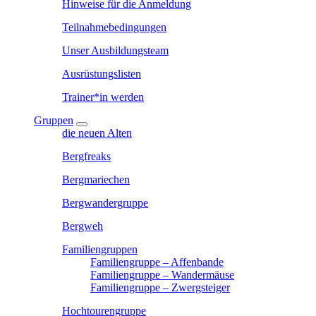
Hinweise für die Anmeldung
Teilnahmebedingungen
Unser Ausbildungsteam
Ausrüstungslisten
Trainer*in werden
Gruppen
die neuen Alten
Bergfreaks
Bergmariechen
Bergwandergruppe
Bergweh
Familiengruppen
Familiengruppe – Affenbande
Familiengruppe – Wandermäuse
Familiengruppe – Zwergsteiger
Hochtourengruppe