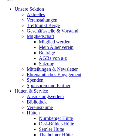
Unsere Sektion
Aktuelles
Veranstaltungen
Treffpunkt Berge
Geschäftsstelle & Vorstand
Mitgliedschaft
Mitglied werden
Mein Alpenverein
Beiträge
AGBs von a-z
Satzung
Mitteilungen & Newsletter
Ehrenamtliches Engagement
Spenden
Sponsoren und Partner
Hütten & Service
Ausrüstungsverleih
Bibliothek
Vereinsräume
Hütten
Nürnberger Hütte
Ossi-Bühler-Hütte
Semler Hütte
Thalheimer Hütte