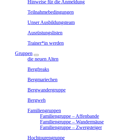
Hinweise für die Anmeldung
Teilnahmebedingungen
Unser Ausbildungsteam
Ausrüstungslisten
Trainer*in werden
Gruppen
die neuen Alten
Bergfreaks
Bergmariechen
Bergwandergruppe
Bergweh
Familiengruppen
Familiengruppe – Affenbande
Familiengruppe – Wandermäuse
Familiengruppe – Zwergsteiger
Hochtourengruppe