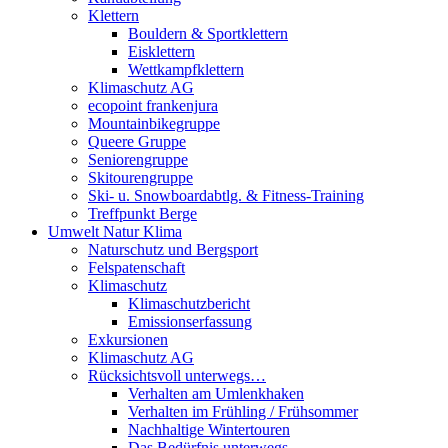
Klettern
Bouldern & Sportklettern
Eisklettern
Wettkampfklettern
Klimaschutz AG
ecopoint frankenjura
Mountainbikegruppe
Queere Gruppe
Seniorengruppe
Skitourengruppe
Ski- u. Snowboardabtlg. & Fitness-Training
Treffpunkt Berge
Umwelt Natur Klima
Naturschutz und Bergsport
Felspatenschaft
Klimaschutz
Klimaschutzbericht
Emissionserfassung
Exkursionen
Klimaschutz AG
Rücksichtsvoll unterwegs…
Verhalten am Umlenkhaken
Verhalten im Frühling / Frühsommer
Nachhaltige Wintertouren
Das Bedürfnis unterwegs