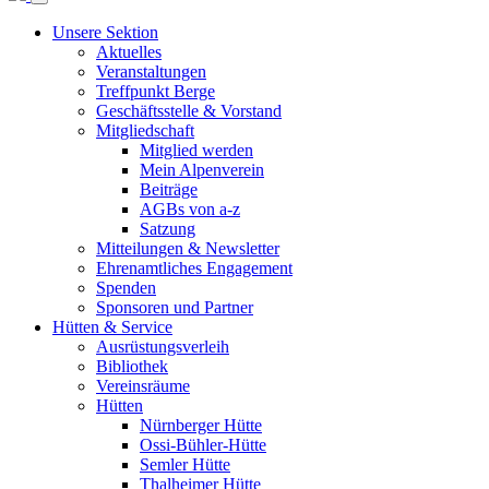
Unsere Sektion
Aktuelles
Veranstaltungen
Treffpunkt Berge
Geschäftsstelle & Vorstand
Mitgliedschaft
Mitglied werden
Mein Alpenverein
Beiträge
AGBs von a-z
Satzung
Mitteilungen & Newsletter
Ehrenamtliches Engagement
Spenden
Sponsoren und Partner
Hütten & Service
Ausrüstungsverleih
Bibliothek
Vereinsräume
Hütten
Nürnberger Hütte
Ossi-Bühler-Hütte
Semler Hütte
Thalheimer Hütte