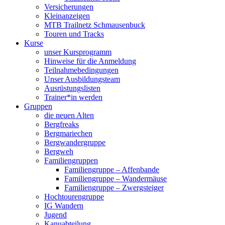
Versicherungen
Kleinanzeigen
MTB Trailnetz Schmausenbuck
Touren und Tracks
Kurse
unser Kursprogramm
Hinweise für die Anmeldung
Teilnahmebedingungen
Unser Ausbildungsteam
Ausrüstungslisten
Trainer*in werden
Gruppen
die neuen Alten
Bergfreaks
Bergmariechen
Bergwandergruppe
Bergweh
Familiengruppen
Familiengruppe – Affenbande
Familiengruppe – Wandermäuse
Familiengruppe – Zwergsteiger
Hochtourengruppe
IG Wandern
Jugend
Kanuabteilung