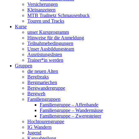
Versicherungen
Kleinanzeigen
MTB Trailnetz Schmausenbuck
Touren und Tracks
Kurse
unser Kursprogramm
Hinweise für die Anmeldung
Teilnahmebedingungen
Unser Ausbildungsteam
Ausrüstungslisten
Trainer*in werden
Gruppen
die neuen Alten
Bergfreaks
Bergmariechen
Bergwandergruppe
Bergweh
Familiengruppen
Familiengruppe – Affenbande
Familiengruppe – Wandermäuse
Familiengruppe – Zwergsteiger
Hochtourengruppe
IG Wandern
Jugend
Kanuabteilung