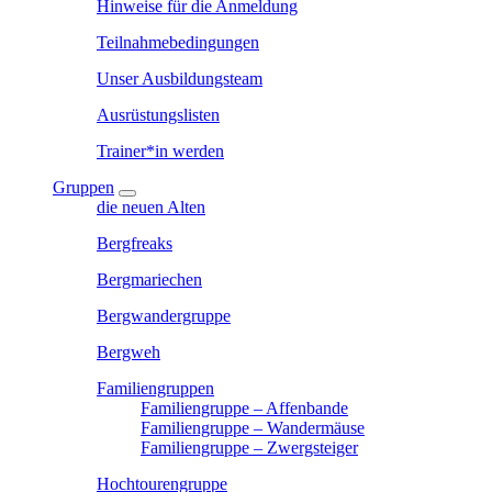
Hinweise für die Anmeldung
Teilnahmebedingungen
Unser Ausbildungsteam
Ausrüstungslisten
Trainer*in werden
Gruppen
die neuen Alten
Bergfreaks
Bergmariechen
Bergwandergruppe
Bergweh
Familiengruppen
Familiengruppe – Affenbande
Familiengruppe – Wandermäuse
Familiengruppe – Zwergsteiger
Hochtourengruppe