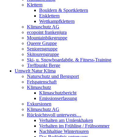
Klettern
Bouldern & Sportklettern
Eisklettern
Wettkampfklettern
Klimaschutz AG
ecopoint frankenjura
Mountainbikegruppe
Queere Gruppe
Seniorengruppe
Skitourengruppe
Ski- u. Snowboardabtlg. & Fitness-Training
Treffpunkt Berge
Umwelt Natur Klima
Naturschutz und Bergsport
Felspatenschaft
Klimaschutz
Klimaschutzbericht
Emissionserfassung
Exkursionen
Klimaschutz AG
Rücksichtsvoll unterwegs…
Verhalten am Umlenkhaken
Verhalten im Frühling / Frühsommer
Nachhaltige Wintertouren
Das Bedürfnis unterwegs