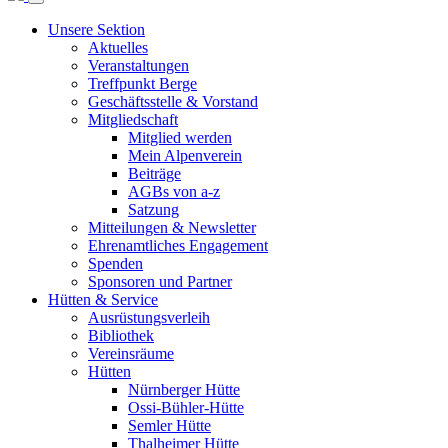
Unsere Sektion
Aktuelles
Veranstaltungen
Treffpunkt Berge
Geschäftsstelle & Vorstand
Mitgliedschaft
Mitglied werden
Mein Alpenverein
Beiträge
AGBs von a-z
Satzung
Mitteilungen & Newsletter
Ehrenamtliches Engagement
Spenden
Sponsoren und Partner
Hütten & Service
Ausrüstungsverleih
Bibliothek
Vereinsräume
Hütten
Nürnberger Hütte
Ossi-Bühler-Hütte
Semler Hütte
Thalheimer Hütte