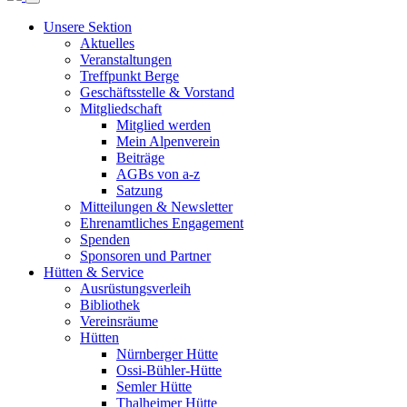
Unsere Sektion
Aktuelles
Veranstaltungen
Treffpunkt Berge
Geschäftsstelle & Vorstand
Mitgliedschaft
Mitglied werden
Mein Alpenverein
Beiträge
AGBs von a-z
Satzung
Mitteilungen & Newsletter
Ehrenamtliches Engagement
Spenden
Sponsoren und Partner
Hütten & Service
Ausrüstungsverleih
Bibliothek
Vereinsräume
Hütten
Nürnberger Hütte
Ossi-Bühler-Hütte
Semler Hütte
Thalheimer Hütte