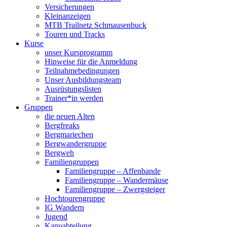
Versicherungen
Kleinanzeigen
MTB Trailnetz Schmausenbuck
Touren und Tracks
Kurse
unser Kursprogramm
Hinweise für die Anmeldung
Teilnahmebedingungen
Unser Ausbildungsteam
Ausrüstungslisten
Trainer*in werden
Gruppen
die neuen Alten
Bergfreaks
Bergmariechen
Bergwandergruppe
Bergweh
Familiengruppen
Familiengruppe – Affenbande
Familiengruppe – Wandermäuse
Familiengruppe – Zwergsteiger
Hochtourengruppe
IG Wandern
Jugend
Kanuabteilung