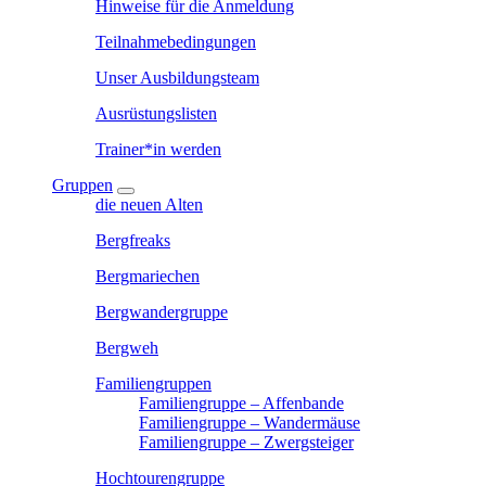
Hinweise für die Anmeldung
Teilnahmebedingungen
Unser Ausbildungsteam
Ausrüstungslisten
Trainer*in werden
Gruppen
die neuen Alten
Bergfreaks
Bergmariechen
Bergwandergruppe
Bergweh
Familiengruppen
Familiengruppe – Affenbande
Familiengruppe – Wandermäuse
Familiengruppe – Zwergsteiger
Hochtourengruppe