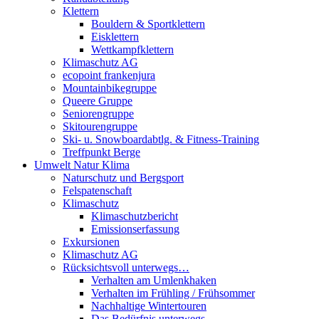
Klettern
Bouldern & Sportklettern
Eisklettern
Wettkampfklettern
Klimaschutz AG
ecopoint frankenjura
Mountainbikegruppe
Queere Gruppe
Seniorengruppe
Skitourengruppe
Ski- u. Snowboardabtlg. & Fitness-Training
Treffpunkt Berge
Umwelt Natur Klima
Naturschutz und Bergsport
Felspatenschaft
Klimaschutz
Klimaschutzbericht
Emissionserfassung
Exkursionen
Klimaschutz AG
Rücksichtsvoll unterwegs…
Verhalten am Umlenkhaken
Verhalten im Frühling / Frühsommer
Nachhaltige Wintertouren
Das Bedürfnis unterwegs