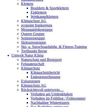
Klettern
Bouldern & Sportklettern
Eisklettern
Wettkampfklettern
Klimaschutz AG
ecopoint frankenjura
Mountainbikegruppe
Queere Gruppe
Seniorengruppe
Skitourengruppe
Ski- u. Snowboardabtlg. & Fitness-Training
Treffpunkt Berge
Umwelt Natur Klima
Naturschutz und Bergsport
Felspatenschaft
Klimaschutz
Klimaschutzbericht
Emissionserfassung
Exkursionen
Klimaschutz AG
Rücksichtsvoll unterwegs…
Verhalten am Umlenkhaken
Verhalten im Frühling / Frühsommer
Nachhaltige Wintertouren
Das Bedürfnis unterwegs