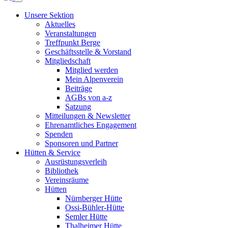
Unsere Sektion
Aktuelles
Veranstaltungen
Treffpunkt Berge
Geschäftsstelle & Vorstand
Mitgliedschaft
Mitglied werden
Mein Alpenverein
Beiträge
AGBs von a-z
Satzung
Mitteilungen & Newsletter
Ehrenamtliches Engagement
Spenden
Sponsoren und Partner
Hütten & Service
Ausrüstungsverleih
Bibliothek
Vereinsräume
Hütten
Nürnberger Hütte
Ossi-Bühler-Hütte
Semler Hütte
Thalheimer Hütte