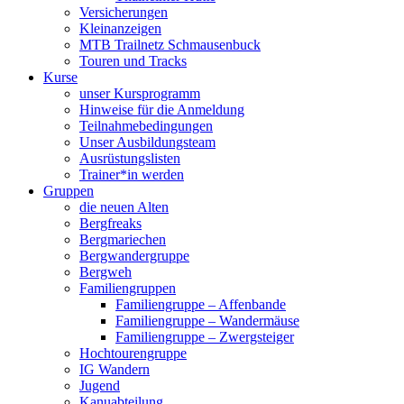
Versicherungen
Kleinanzeigen
MTB Trailnetz Schmausenbuck
Touren und Tracks
Kurse
unser Kursprogramm
Hinweise für die Anmeldung
Teilnahmebedingungen
Unser Ausbildungsteam
Ausrüstungslisten
Trainer*in werden
Gruppen
die neuen Alten
Bergfreaks
Bergmariechen
Bergwandergruppe
Bergweh
Familiengruppen
Familiengruppe – Affenbande
Familiengruppe – Wandermäuse
Familiengruppe – Zwergsteiger
Hochtourengruppe
IG Wandern
Jugend
Kanuabteilung