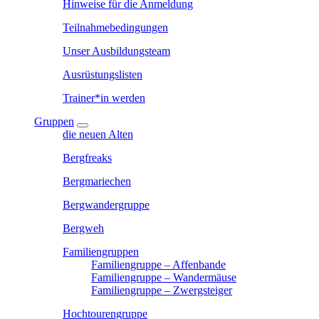
Hinweise für die Anmeldung
Teilnahmebedingungen
Unser Ausbildungsteam
Ausrüstungslisten
Trainer*in werden
Gruppen
die neuen Alten
Bergfreaks
Bergmariechen
Bergwandergruppe
Bergweh
Familiengruppen
Familiengruppe – Affenbande
Familiengruppe – Wandermäuse
Familiengruppe – Zwergsteiger
Hochtourengruppe