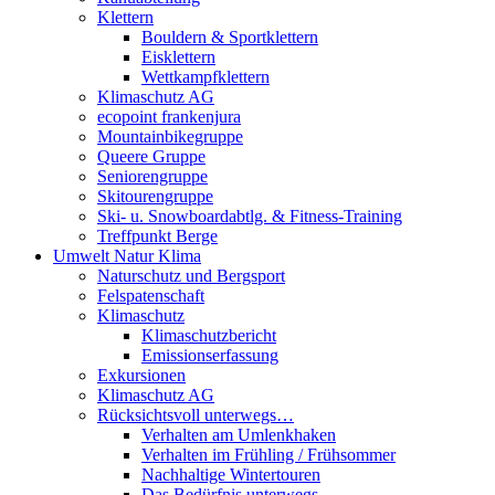
Klettern
Bouldern & Sportklettern
Eisklettern
Wettkampfklettern
Klimaschutz AG
ecopoint frankenjura
Mountainbikegruppe
Queere Gruppe
Seniorengruppe
Skitourengruppe
Ski- u. Snowboardabtlg. & Fitness-Training
Treffpunkt Berge
Umwelt Natur Klima
Naturschutz und Bergsport
Felspatenschaft
Klimaschutz
Klimaschutzbericht
Emissionserfassung
Exkursionen
Klimaschutz AG
Rücksichtsvoll unterwegs…
Verhalten am Umlenkhaken
Verhalten im Frühling / Frühsommer
Nachhaltige Wintertouren
Das Bedürfnis unterwegs