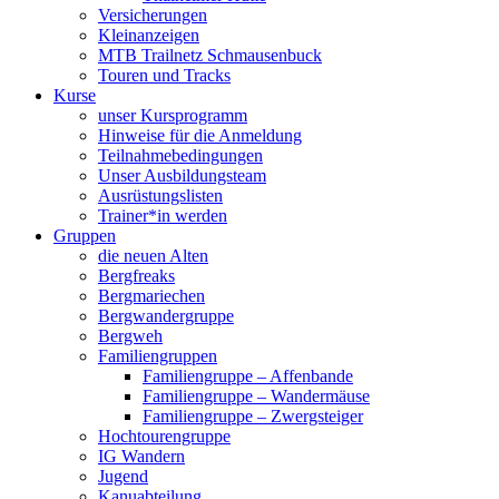
Versicherungen
Kleinanzeigen
MTB Trailnetz Schmausenbuck
Touren und Tracks
Kurse
unser Kursprogramm
Hinweise für die Anmeldung
Teilnahmebedingungen
Unser Ausbildungsteam
Ausrüstungslisten
Trainer*in werden
Gruppen
die neuen Alten
Bergfreaks
Bergmariechen
Bergwandergruppe
Bergweh
Familiengruppen
Familiengruppe – Affenbande
Familiengruppe – Wandermäuse
Familiengruppe – Zwergsteiger
Hochtourengruppe
IG Wandern
Jugend
Kanuabteilung