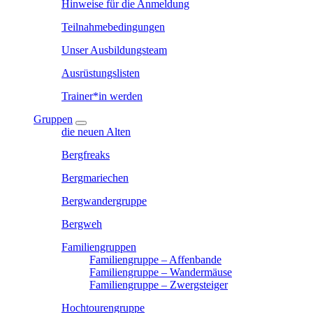
Hinweise für die Anmeldung
Teilnahmebedingungen
Unser Ausbildungsteam
Ausrüstungslisten
Trainer*in werden
Gruppen
die neuen Alten
Bergfreaks
Bergmariechen
Bergwandergruppe
Bergweh
Familiengruppen
Familiengruppe – Affenbande
Familiengruppe – Wandermäuse
Familiengruppe – Zwergsteiger
Hochtourengruppe