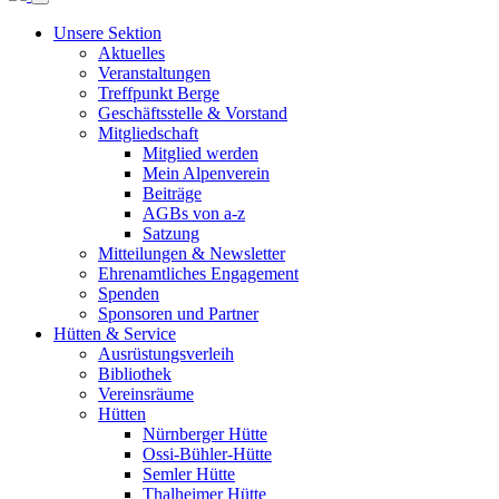
Unsere Sektion
Aktuelles
Veranstaltungen
Treffpunkt Berge
Geschäftsstelle & Vorstand
Mitgliedschaft
Mitglied werden
Mein Alpenverein
Beiträge
AGBs von a-z
Satzung
Mitteilungen & Newsletter
Ehrenamtliches Engagement
Spenden
Sponsoren und Partner
Hütten & Service
Ausrüstungsverleih
Bibliothek
Vereinsräume
Hütten
Nürnberger Hütte
Ossi-Bühler-Hütte
Semler Hütte
Thalheimer Hütte