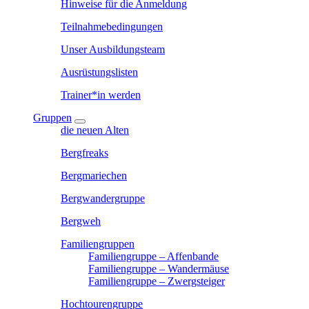
Hinweise für die Anmeldung
Teilnahmebedingungen
Unser Ausbildungsteam
Ausrüstungslisten
Trainer*in werden
Gruppen
die neuen Alten
Bergfreaks
Bergmariechen
Bergwandergruppe
Bergweh
Familiengruppen
Familiengruppe – Affenbande
Familiengruppe – Wandermäuse
Familiengruppe – Zwergsteiger
Hochtourengruppe