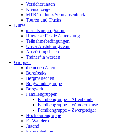
Versicherungen
Kleinanzeigen
MTB Trailnetz Schmausenbuck
Touren und Tracks
Kurse
unser Kursprogramm
Hinweise für die Anmeldung
Teilnahmebedingungen
Unser Ausbildungsteam
Ausrüstungslisten
Trainer*in werden
Gruppen
die neuen Alten
Bergfreaks
Bergmariechen
Bergwandergruppe
Bergweh
Familiengruppen
Familiengruppe – Affenbande
Familiengruppe – Wandermäuse
Familiengruppe – Zwergsteiger
Hochtourengruppe
IG Wandern
Jugend
Kanuabteilung