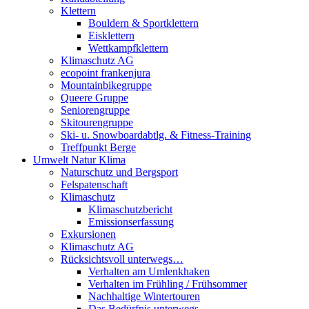
Klettern
Bouldern & Sportklettern
Eisklettern
Wettkampfklettern
Klimaschutz AG
ecopoint frankenjura
Mountainbikegruppe
Queere Gruppe
Seniorengruppe
Skitourengruppe
Ski- u. Snowboardabtlg. & Fitness-Training
Treffpunkt Berge
Umwelt Natur Klima
Naturschutz und Bergsport
Felspatenschaft
Klimaschutz
Klimaschutzbericht
Emissionserfassung
Exkursionen
Klimaschutz AG
Rücksichtsvoll unterwegs…
Verhalten am Umlenkhaken
Verhalten im Frühling / Frühsommer
Nachhaltige Wintertouren
Das Bedürfnis unterwegs