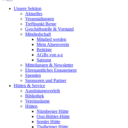
Unsere Sektion
Aktuelles
Veranstaltungen
Treffpunkt Berge
Geschäftsstelle & Vorstand
Mitgliedschaft
Mitglied werden
Mein Alpenverein
Beiträge
AGBs von a-z
Satzung
Mitteilungen & Newsletter
Ehrenamtliches Engagement
Spenden
Sponsoren und Partner
Hütten & Service
Ausrüstungsverleih
Bibliothek
Vereinsräume
Hütten
Nürnberger Hütte
Ossi-Bühler-Hütte
Semler Hütte
Thalheimer Hütte