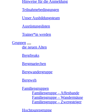
Hinweise für die Anmeldung
Teilnahmebedingungen
Unser Ausbildungsteam
Ausrüstungslisten
Trainer*in werden
Gruppen
die neuen Alten
Bergfreaks
Bergmariechen
Bergwandergruppe
Bergweh
Familiengruppen
Familiengruppe – Affenbande
Familiengruppe – Wandermäuse
Familiengruppe – Zwergsteiger
Hochtourengruppe