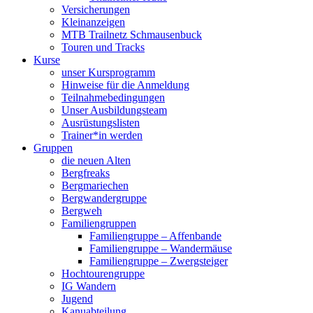
Versicherungen
Kleinanzeigen
MTB Trailnetz Schmausenbuck
Touren und Tracks
Kurse
unser Kursprogramm
Hinweise für die Anmeldung
Teilnahmebedingungen
Unser Ausbildungsteam
Ausrüstungslisten
Trainer*in werden
Gruppen
die neuen Alten
Bergfreaks
Bergmariechen
Bergwandergruppe
Bergweh
Familiengruppen
Familiengruppe – Affenbande
Familiengruppe – Wandermäuse
Familiengruppe – Zwergsteiger
Hochtourengruppe
IG Wandern
Jugend
Kanuabteilung