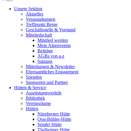
Unsere Sektion
Aktuelles
Veranstaltungen
Treffpunkt Berge
Geschäftsstelle & Vorstand
Mitgliedschaft
Mitglied werden
Mein Alpenverein
Beiträge
AGBs von a-z
Satzung
Mitteilungen & Newsletter
Ehrenamtliches Engagement
Spenden
Sponsoren und Partner
Hütten & Service
Ausrüstungsverleih
Bibliothek
Vereinsräume
Hütten
Nürnberger Hütte
Ossi-Bühler-Hütte
Semler Hütte
Thalheimer Hütte