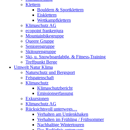
Klettern
Bouldern & Sportklettern
Eisklettern
Wettkampfklettern
Klimaschutz AG
ecopoint frankenjura
Mountainbikegruppe
Queere Gruppe
Seniorengruppe
Skitourengruppe
Ski- u. Snowboardabtlg. & Fitness-Training
Treffpunkt Berge
Umwelt Natur Klima
Naturschutz und Bergsport
Felspatenschaft
Klimaschutz
Klimaschutzbericht
Emissionserfassung
Exkursionen
Klimaschutz AG
Rücksichtsvoll unterwegs…
Verhalten am Umlenkhaken
Verhalten im Frühling / Frühsommer
Nachhaltige Wintertouren
Das Bedürfnis unterwegs