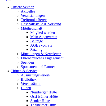
Unsere Sektion
Aktuelles
Veranstaltungen
Treffpunkt Berge
Geschäftsstelle & Vorstand
Mitgliedschaft
Mitglied werden
Mein Alpenverein
Beiträge
AGBs von a-z
Satzung
Mitteilungen & Newsletter
Ehrenamtliches Engagement
Spenden
Sponsoren und Partner
Hütten & Service
Ausrüstungsverleih
Bibliothek
Vereinsräume
Hütten
Nürnberger Hütte
Ossi-Bühler-Hütte
Semler Hütte
Thalheimer Hütte