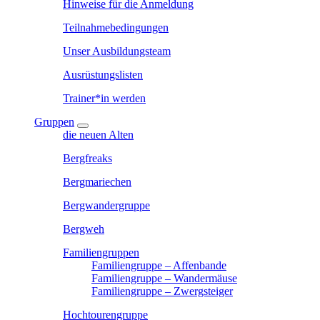
Hinweise für die Anmeldung
Teilnahmebedingungen
Unser Ausbildungsteam
Ausrüstungslisten
Trainer*in werden
Gruppen
die neuen Alten
Bergfreaks
Bergmariechen
Bergwandergruppe
Bergweh
Familiengruppen
Familiengruppe – Affenbande
Familiengruppe – Wandermäuse
Familiengruppe – Zwergsteiger
Hochtourengruppe