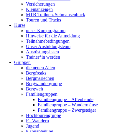
Versicherungen
Kleinanzeigen
MTB Trailnetz Schmausenbuck
Touren und Tracks
Kurse
unser Kursprogramm
Hinweise für die Anmeldung
Teilnahmebedingungen
Unser Ausbildungsteam
Ausrüstungslisten
Trainer*in werden
Gruppen
die neuen Alten
Bergfreaks
Bergmariechen
Bergwandergruppe
Bergweh
Familiengruppen
Familiengruppe – Affenbande
Familiengruppe – Wandermäuse
Familiengruppe – Zwergsteiger
Hochtourengruppe
IG Wandern
Jugend
Kanuabteilung