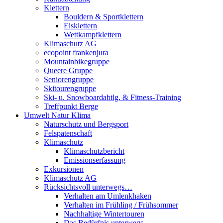
Klettern
Bouldern & Sportklettern
Eisklettern
Wettkampfklettern
Klimaschutz AG
ecopoint frankenjura
Mountainbikegruppe
Queere Gruppe
Seniorengruppe
Skitourengruppe
Ski- u. Snowboardabtlg. & Fitness-Training
Treffpunkt Berge
Umwelt Natur Klima
Naturschutz und Bergsport
Felspatenschaft
Klimaschutz
Klimaschutzbericht
Emissionserfassung
Exkursionen
Klimaschutz AG
Rücksichtsvoll unterwegs…
Verhalten am Umlenkhaken
Verhalten im Frühling / Frühsommer
Nachhaltige Wintertouren
Das Bedürfnis unterwegs