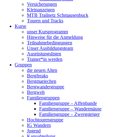
Versicherungen
Kleinanzeigen
MTB Trailnetz Schmausenbuck
Touren und Tracks
Kurse
unser Kursprogramm
Hinweise für die Anmeldung
Teilnahmebedingungen
Unser Ausbildungsteam
Ausrüstungslisten
Trainer*in werden
Gruppen
die neuen Alten
Bergfreaks
Bergmariechen
Bergwandergruppe
Bergweh
Familiengruppen
Familiengruppe – Affenbande
Familiengruppe – Wandermäuse
Familiengruppe – Zwergsteiger
Hochtourengruppe
IG Wandern
Jugend
Kanuabteilung