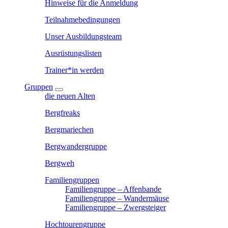
Hinweise für die Anmeldung
Teilnahmebedingungen
Unser Ausbildungsteam
Ausrüstungslisten
Trainer*in werden
Gruppen
die neuen Alten
Bergfreaks
Bergmariechen
Bergwandergruppe
Bergweh
Familiengruppen
Familiengruppe – Affenbande
Familiengruppe – Wandermäuse
Familiengruppe – Zwergsteiger
Hochtourengruppe