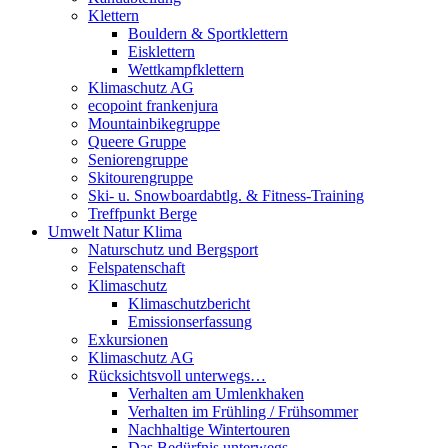
Klettern
Bouldern & Sportklettern
Eisklettern
Wettkampfklettern
Klimaschutz AG
ecopoint frankenjura
Mountainbikegruppe
Queere Gruppe
Seniorengruppe
Skitourengruppe
Ski- u. Snowboardabtlg. & Fitness-Training
Treffpunkt Berge
Umwelt Natur Klima
Naturschutz und Bergsport
Felspatenschaft
Klimaschutz
Klimaschutzbericht
Emissionserfassung
Exkursionen
Klimaschutz AG
Rücksichtsvoll unterwegs…
Verhalten am Umlenkhaken
Verhalten im Frühling / Frühsommer
Nachhaltige Wintertouren
Das Bedürfnis unterwegs