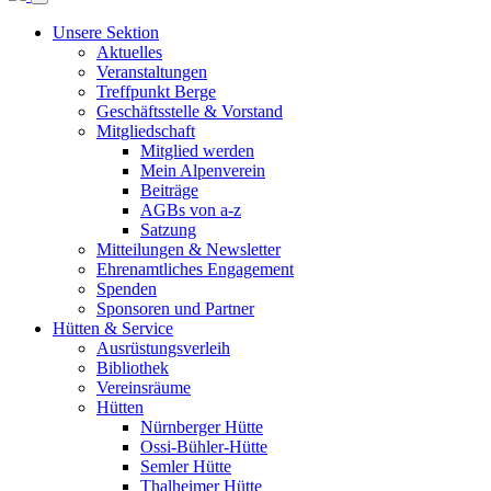
Unsere Sektion
Aktuelles
Veranstaltungen
Treffpunkt Berge
Geschäftsstelle & Vorstand
Mitgliedschaft
Mitglied werden
Mein Alpenverein
Beiträge
AGBs von a-z
Satzung
Mitteilungen & Newsletter
Ehrenamtliches Engagement
Spenden
Sponsoren und Partner
Hütten & Service
Ausrüstungsverleih
Bibliothek
Vereinsräume
Hütten
Nürnberger Hütte
Ossi-Bühler-Hütte
Semler Hütte
Thalheimer Hütte