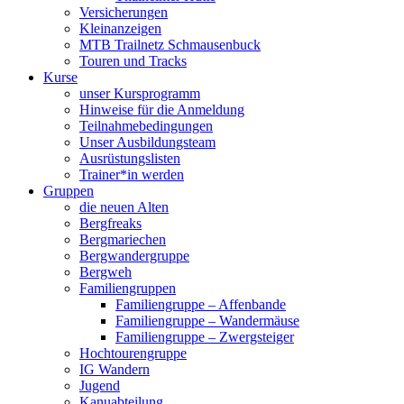
Versicherungen
Kleinanzeigen
MTB Trailnetz Schmausenbuck
Touren und Tracks
Kurse
unser Kursprogramm
Hinweise für die Anmeldung
Teilnahmebedingungen
Unser Ausbildungsteam
Ausrüstungslisten
Trainer*in werden
Gruppen
die neuen Alten
Bergfreaks
Bergmariechen
Bergwandergruppe
Bergweh
Familiengruppen
Familiengruppe – Affenbande
Familiengruppe – Wandermäuse
Familiengruppe – Zwergsteiger
Hochtourengruppe
IG Wandern
Jugend
Kanuabteilung