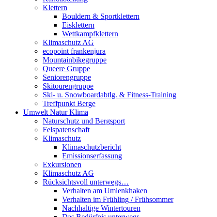
Klettern
Bouldern & Sportklettern
Eisklettern
Wettkampfklettern
Klimaschutz AG
ecopoint frankenjura
Mountainbikegruppe
Queere Gruppe
Seniorengruppe
Skitourengruppe
Ski- u. Snowboardabtlg. & Fitness-Training
Treffpunkt Berge
Umwelt Natur Klima
Naturschutz und Bergsport
Felspatenschaft
Klimaschutz
Klimaschutzbericht
Emissionserfassung
Exkursionen
Klimaschutz AG
Rücksichtsvoll unterwegs…
Verhalten am Umlenkhaken
Verhalten im Frühling / Frühsommer
Nachhaltige Wintertouren
Das Bedürfnis unterwegs