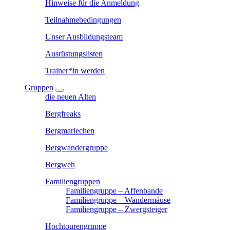
Hinweise für die Anmeldung
Teilnahmebedingungen
Unser Ausbildungsteam
Ausrüstungslisten
Trainer*in werden
Gruppen
die neuen Alten
Bergfreaks
Bergmariechen
Bergwandergruppe
Bergweh
Familiengruppen
Familiengruppe – Affenbande
Familiengruppe – Wandermäuse
Familiengruppe – Zwergsteiger
Hochtourengruppe