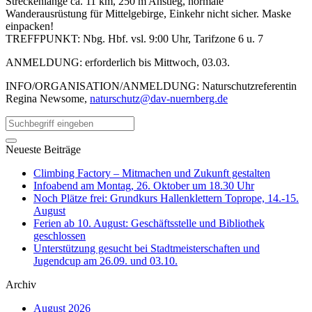
Streckenlänge ca. 11 km, 250 m Anstieg, normale
Wanderausrüstung für Mittelgebirge, Einkehr nicht sicher. Maske
einpacken!
TREFFPUNKT: Nbg. Hbf. vsl. 9:00 Uhr, Tarifzone 6 u. 7
ANMELDUNG: erforderlich bis Mittwoch, 03.03.
INFO/ORGANISATION/ANMELDUNG: Naturschutzreferentin
Regina Newsome,
naturschutz@dav-nuernberg.de
Neueste Beiträge
Climbing Factory – Mitmachen und Zukunft gestalten
Infoabend am Montag, 26. Oktober um 18.30 Uhr
Noch Plätze frei: Grundkurs Hallenklettern Toprope, 14.-15.
August
Ferien ab 10. August: Geschäftsstelle und Bibliothek
geschlossen
Unterstützung gesucht bei Stadtmeisterschaften und
Jugendcup am 26.09. und 03.10.
Archiv
August 2026