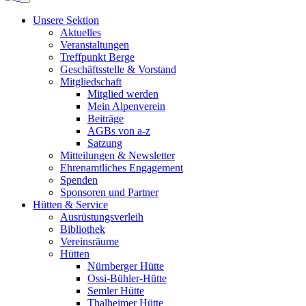
Unsere Sektion
Aktuelles
Veranstaltungen
Treffpunkt Berge
Geschäftsstelle & Vorstand
Mitgliedschaft
Mitglied werden
Mein Alpenverein
Beiträge
AGBs von a-z
Satzung
Mitteilungen & Newsletter
Ehrenamtliches Engagement
Spenden
Sponsoren und Partner
Hütten & Service
Ausrüstungsverleih
Bibliothek
Vereinsräume
Hütten
Nürnberger Hütte
Ossi-Bühler-Hütte
Semler Hütte
Thalheimer Hütte