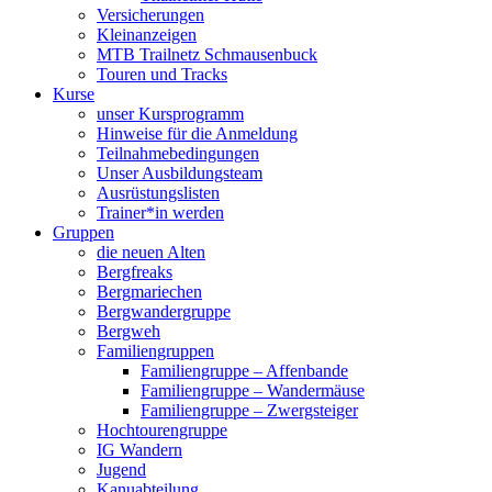
Versicherungen
Kleinanzeigen
MTB Trailnetz Schmausenbuck
Touren und Tracks
Kurse
unser Kursprogramm
Hinweise für die Anmeldung
Teilnahmebedingungen
Unser Ausbildungsteam
Ausrüstungslisten
Trainer*in werden
Gruppen
die neuen Alten
Bergfreaks
Bergmariechen
Bergwandergruppe
Bergweh
Familiengruppen
Familiengruppe – Affenbande
Familiengruppe – Wandermäuse
Familiengruppe – Zwergsteiger
Hochtourengruppe
IG Wandern
Jugend
Kanuabteilung