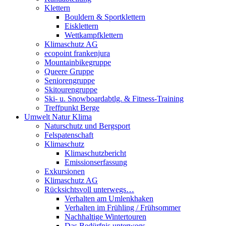
Klettern
Bouldern & Sportklettern
Eisklettern
Wettkampfklettern
Klimaschutz AG
ecopoint frankenjura
Mountainbikegruppe
Queere Gruppe
Seniorengruppe
Skitourengruppe
Ski- u. Snowboardabtlg. & Fitness-Training
Treffpunkt Berge
Umwelt Natur Klima
Naturschutz und Bergsport
Felspatenschaft
Klimaschutz
Klimaschutzbericht
Emissionserfassung
Exkursionen
Klimaschutz AG
Rücksichtsvoll unterwegs…
Verhalten am Umlenkhaken
Verhalten im Frühling / Frühsommer
Nachhaltige Wintertouren
Das Bedürfnis unterwegs