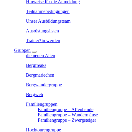
Hinweise für die Anmeldung
Teilnahmebedingungen
Unser Ausbildungsteam
Ausrüstungslisten
Trainer*in werden
Gruppen
die neuen Alten
Bergfreaks
Bergmariechen
Bergwandergruppe
Bergweh
Familiengruppen
Familiengruppe – Affenbande
Familiengruppe – Wandermäuse
Familiengruppe – Zwergsteiger
Hochtourengruppe