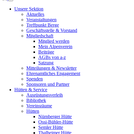
Unsere Sektion
Aktuelles
Veranstaltungen
Treffpunkt Berge
Geschäftsstelle & Vorstand
Mitgliedschaft
Mitglied werden
Mein Alpenverein
Beiträge
AGBs von a-z
Satzung
Mitteilungen & Newsletter
Ehrenamtliches Engagement
Spenden
Sponsoren und Partner
Hütten & Service
Ausrüstungsverleih
Bibliothek
Vereinsräume
Hütten
Nürnberger Hütte
Ossi-Bühler-Hütte
Semler Hütte
Thalheimer Hütte