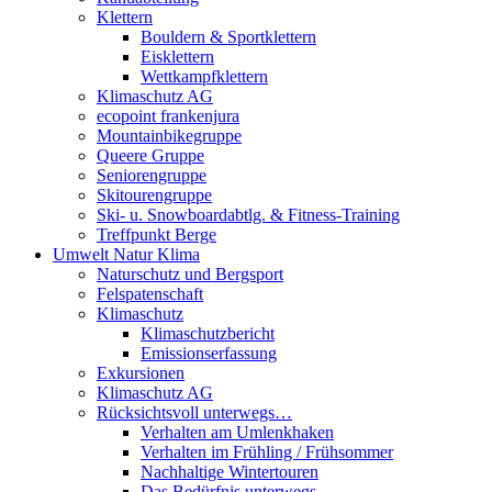
Klettern
Bouldern & Sportklettern
Eisklettern
Wettkampfklettern
Klimaschutz AG
ecopoint frankenjura
Mountainbikegruppe
Queere Gruppe
Seniorengruppe
Skitourengruppe
Ski- u. Snowboardabtlg. & Fitness-Training
Treffpunkt Berge
Umwelt Natur Klima
Naturschutz und Bergsport
Felspatenschaft
Klimaschutz
Klimaschutzbericht
Emissionserfassung
Exkursionen
Klimaschutz AG
Rücksichtsvoll unterwegs…
Verhalten am Umlenkhaken
Verhalten im Frühling / Frühsommer
Nachhaltige Wintertouren
Das Bedürfnis unterwegs