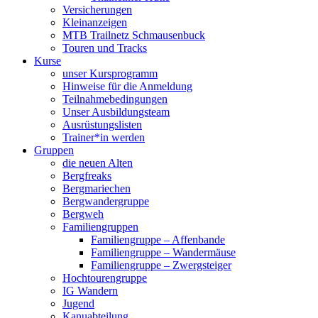
Versicherungen
Kleinanzeigen
MTB Trailnetz Schmausenbuck
Touren und Tracks
Kurse
unser Kursprogramm
Hinweise für die Anmeldung
Teilnahmebedingungen
Unser Ausbildungsteam
Ausrüstungslisten
Trainer*in werden
Gruppen
die neuen Alten
Bergfreaks
Bergmariechen
Bergwandergruppe
Bergweh
Familiengruppen
Familiengruppe – Affenbande
Familiengruppe – Wandermäuse
Familiengruppe – Zwergsteiger
Hochtourengruppe
IG Wandern
Jugend
Kanuabteilung