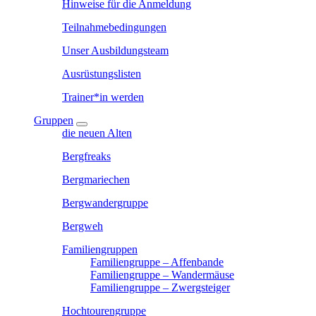
Hinweise für die Anmeldung
Teilnahmebedingungen
Unser Ausbildungsteam
Ausrüstungslisten
Trainer*in werden
Gruppen
die neuen Alten
Bergfreaks
Bergmariechen
Bergwandergruppe
Bergweh
Familiengruppen
Familiengruppe – Affenbande
Familiengruppe – Wandermäuse
Familiengruppe – Zwergsteiger
Hochtourengruppe