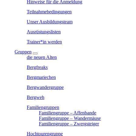
Hinweise für die Anmeldung
Teilnahmebedingungen
Unser Ausbildungsteam
Ausrüstungslisten
Trainer*in werden
Gruppen
die neuen Alten
Bergfreaks
Bergmariechen
Bergwandergruppe
Bergweh
Familiengruppen
Familiengruppe – Affenbande
Familiengruppe – Wandermäuse
Familiengruppe – Zwergsteiger
Hochtourengruppe