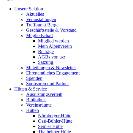
Unsere Sektion
Aktuelles
Veranstaltungen
Treffpunkt Berge
Geschäftsstelle & Vorstand
Mitgliedschaft
Mitglied werden
Mein Alpenverein
Beiträge
AGBs von a-z
Satzung
Mitteilungen & Newsletter
Ehrenamtliches Engagement
Spenden
Sponsoren und Partner
Hütten & Service
Ausrüstungsverleih
Bibliothek
Vereinsräume
Hütten
Nürnberger Hütte
Ossi-Bühler-Hütte
Semler Hütte
Thalheimer Hütte