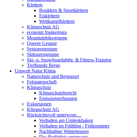
Klettern
Bouldern & Sportklettern
Eisklettern
Wettkampfklettern
Klimaschutz AG
ecopoint frankenjura
Mountainbikegruppe
Queere Gruppe
Seniorengruppe
Skitourengruppe
Ski- u. Snowboardabtlg. & Fitness-Training
Treffpunkt Berge
Umwelt Natur Klima
Naturschutz und Bergsport
Felspatenschaft
Klimaschutz
Klimaschutzbericht
Emissionserfassung
Exkursionen
Klimaschutz AG
Rücksichtsvoll unterwegs…
Verhalten am Umlenkhaken
Verhalten im Frühling / Frühsommer
Nachhaltige Wintertouren
Das Bedürfnis unterwegs