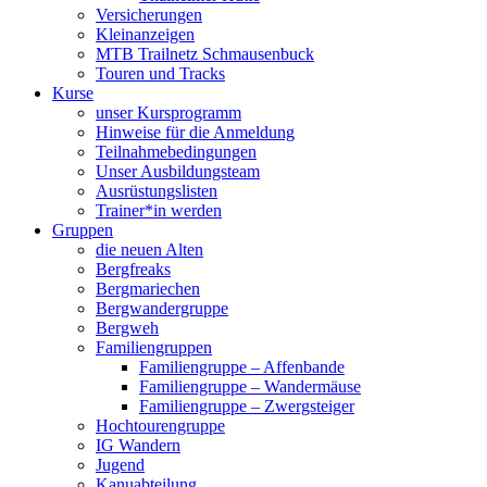
Versicherungen
Kleinanzeigen
MTB Trailnetz Schmausenbuck
Touren und Tracks
Kurse
unser Kursprogramm
Hinweise für die Anmeldung
Teilnahmebedingungen
Unser Ausbildungsteam
Ausrüstungslisten
Trainer*in werden
Gruppen
die neuen Alten
Bergfreaks
Bergmariechen
Bergwandergruppe
Bergweh
Familiengruppen
Familiengruppe – Affenbande
Familiengruppe – Wandermäuse
Familiengruppe – Zwergsteiger
Hochtourengruppe
IG Wandern
Jugend
Kanuabteilung