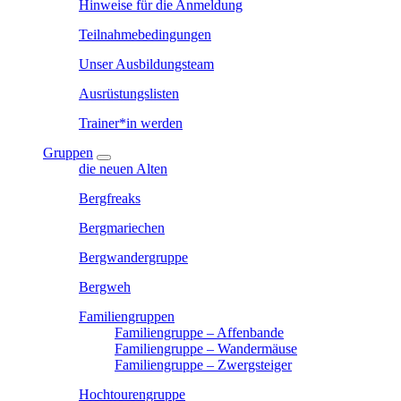
Hinweise für die Anmeldung
Teilnahmebedingungen
Unser Ausbildungsteam
Ausrüstungslisten
Trainer*in werden
Gruppen
die neuen Alten
Bergfreaks
Bergmariechen
Bergwandergruppe
Bergweh
Familiengruppen
Familiengruppe – Affenbande
Familiengruppe – Wandermäuse
Familiengruppe – Zwergsteiger
Hochtourengruppe