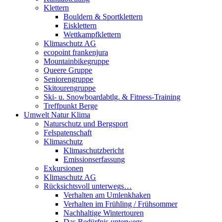
Klettern
Bouldern & Sportklettern
Eisklettern
Wettkampfklettern
Klimaschutz AG
ecopoint frankenjura
Mountainbikegruppe
Queere Gruppe
Seniorengruppe
Skitourengruppe
Ski- u. Snowboardabtlg. & Fitness-Training
Treffpunkt Berge
Umwelt Natur Klima
Naturschutz und Bergsport
Felspatenschaft
Klimaschutz
Klimaschutzbericht
Emissionserfassung
Exkursionen
Klimaschutz AG
Rücksichtsvoll unterwegs…
Verhalten am Umlenkhaken
Verhalten im Frühling / Frühsommer
Nachhaltige Wintertouren
Das Bedürfnis unterwegs