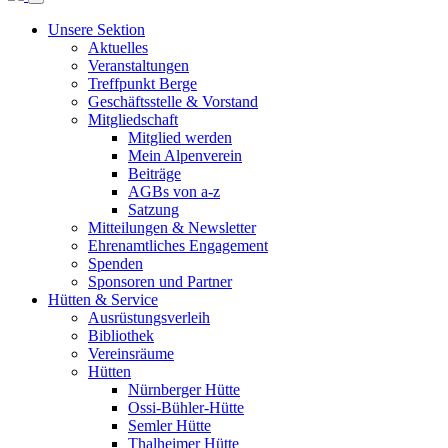
Unsere Sektion
Aktuelles
Veranstaltungen
Treffpunkt Berge
Geschäftsstelle & Vorstand
Mitgliedschaft
Mitglied werden
Mein Alpenverein
Beiträge
AGBs von a-z
Satzung
Mitteilungen & Newsletter
Ehrenamtliches Engagement
Spenden
Sponsoren und Partner
Hütten & Service
Ausrüstungsverleih
Bibliothek
Vereinsräume
Hütten
Nürnberger Hütte
Ossi-Bühler-Hütte
Semler Hütte
Thalheimer Hütte