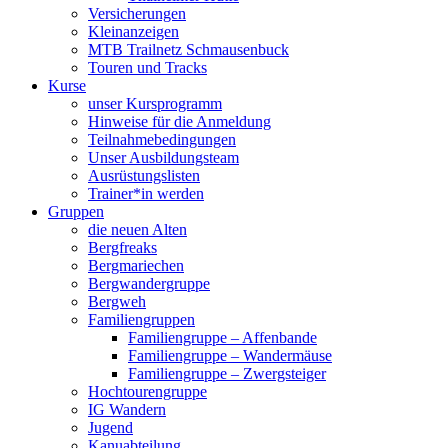
Versicherungen
Kleinanzeigen
MTB Trailnetz Schmausenbuck
Touren und Tracks
Kurse
unser Kursprogramm
Hinweise für die Anmeldung
Teilnahmebedingungen
Unser Ausbildungsteam
Ausrüstungslisten
Trainer*in werden
Gruppen
die neuen Alten
Bergfreaks
Bergmariechen
Bergwandergruppe
Bergweh
Familiengruppen
Familiengruppe – Affenbande
Familiengruppe – Wandermäuse
Familiengruppe – Zwergsteiger
Hochtourengruppe
IG Wandern
Jugend
Kanuabteilung