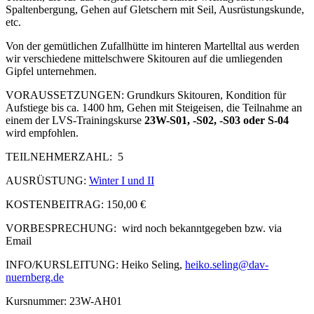
Spaltenbergung, Gehen auf Gletschern mit Seil, Ausrüstungskunde,
etc.
Von der gemütlichen Zufallhütte im hinteren Martelltal aus werden
wir verschiedene mittelschwere Skitouren auf die umliegenden
Gipfel unternehmen.
VORAUSSETZUNGEN: Grundkurs Skitouren, Kondition für
Aufstiege bis ca. 1400 hm, Gehen mit Steigeisen, die Teilnahme an
einem der LVS-Trainingskurse
23W-S01, -S02, -S03 oder S-04
wird empfohlen.
TEILNEHMERZAHL:
5
AUSRÜSTUNG:
Winter I und II
KOSTENBEITRAG: 150,00 €
VORBESPRECHUNG:
wird noch bekanntgegeben bzw. via
Email
INFO/KURSLEITUNG: Heiko Seling,
heiko.seling@dav-
nuernberg.de
Kursnummer: 23W-AH01