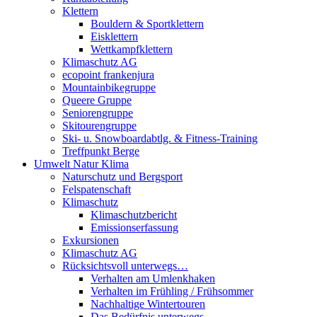
Klettern
Bouldern & Sportklettern
Eisklettern
Wettkampfklettern
Klimaschutz AG
ecopoint frankenjura
Mountainbikegruppe
Queere Gruppe
Seniorengruppe
Skitourengruppe
Ski- u. Snowboardabtlg. & Fitness-Training
Treffpunkt Berge
Umwelt Natur Klima
Naturschutz und Bergsport
Felspatenschaft
Klimaschutz
Klimaschutzbericht
Emissionserfassung
Exkursionen
Klimaschutz AG
Rücksichtsvoll unterwegs…
Verhalten am Umlenkhaken
Verhalten im Frühling / Frühsommer
Nachhaltige Wintertouren
Das Bedürfnis unterwegs