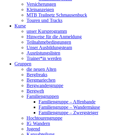
Versicherungen
Kleinanzeigen
MTB Trailnetz Schmausenbuck
Touren und Tracks
Kurse
unser Kursprogramm
Hinweise für die Anmeldung
Teilnahmebedingungen
Unser Ausbildungsteam
Ausrüstungslisten
Trainer*in werden
Gruppen
die neuen Alten
Bergfreaks
Bergmariechen
Bergwandergruppe
Bergweh
Familiengruppen
Familiengruppe – Affenbande
Familiengruppe – Wandermäuse
Familiengruppe – Zwergsteiger
Hochtourengruppe
IG Wandern
Jugend
Kanuabteilung