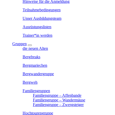
Hinweise für die Anmeldung
Teilnahmebedingungen
Unser Ausbildungsteam
Ausrüstungslisten
Trainer*in werden
Gruppen
die neuen Alten
Bergfreaks
Bergmariechen
Bergwandergruppe
Bergweh
Familiengruppen
Familiengruppe – Affenbande
Familiengruppe – Wandermäuse
Familiengruppe – Zwergsteiger
Hochtourengruppe