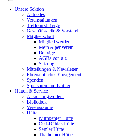
Unsere Sektion
Aktuelles
Veranstaltungen
Treffpunkt Berge
Geschäftsstelle & Vorstand
Mitgliedschaft
Mitglied werden
Mein Alpenverein
Beiträge
AGBs von a-z
Satzung
Mitteilungen & Newsletter
Ehrenamtliches Engagement
Spenden
Sponsoren und Partner
Hütten & Service
Ausrüstungsverleih
Bibliothek
Vereinsräume
Hütten
Nürnberger Hütte
Ossi-Bühler-Hütte
Semler Hütte
Thalheimer Hütte