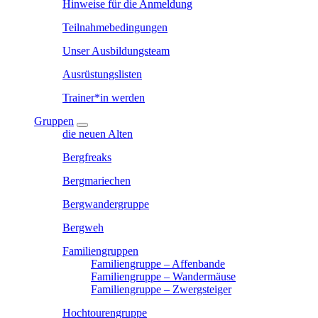
Hinweise für die Anmeldung
Teilnahmebedingungen
Unser Ausbildungsteam
Ausrüstungslisten
Trainer*in werden
Gruppen
die neuen Alten
Bergfreaks
Bergmariechen
Bergwandergruppe
Bergweh
Familiengruppen
Familiengruppe – Affenbande
Familiengruppe – Wandermäuse
Familiengruppe – Zwergsteiger
Hochtourengruppe