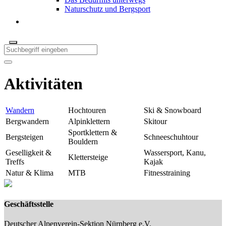
Naturschutz und Bergsport
Aktivitäten
Wandern
Hochtouren
Ski & Snowboard
Bergwandern
Alpinklettern
Skitour
Sportklettern &
Bergsteigen
Schneeschuhtour
Bouldern
Geselligkeit &
Wassersport, Kanu,
Klettersteige
Treffs
Kajak
Natur & Klima
MTB
Fitnesstraining
Geschäftsstelle
Deutscher Alpenverein-Sektion Nürnberg e.V.