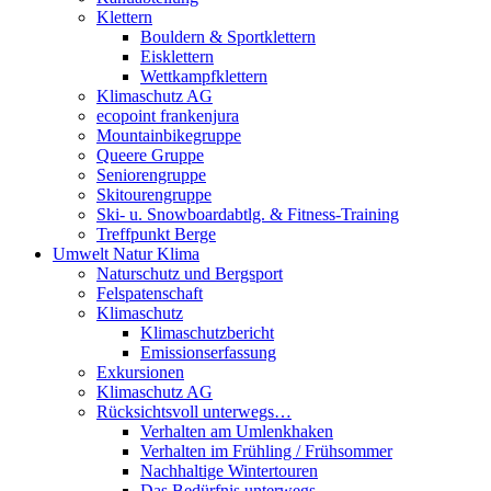
Klettern
Bouldern & Sportklettern
Eisklettern
Wettkampfklettern
Klimaschutz AG
ecopoint frankenjura
Mountainbikegruppe
Queere Gruppe
Seniorengruppe
Skitourengruppe
Ski- u. Snowboardabtlg. & Fitness-Training
Treffpunkt Berge
Umwelt Natur Klima
Naturschutz und Bergsport
Felspatenschaft
Klimaschutz
Klimaschutzbericht
Emissionserfassung
Exkursionen
Klimaschutz AG
Rücksichtsvoll unterwegs…
Verhalten am Umlenkhaken
Verhalten im Frühling / Frühsommer
Nachhaltige Wintertouren
Das Bedürfnis unterwegs