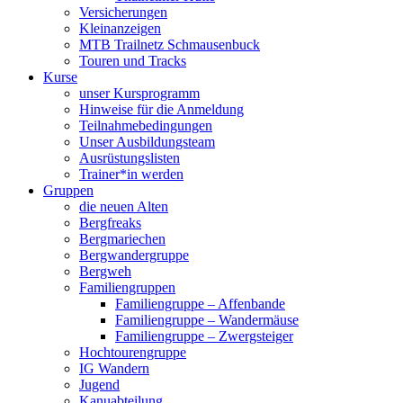
Versicherungen
Kleinanzeigen
MTB Trailnetz Schmausenbuck
Touren und Tracks
Kurse
unser Kursprogramm
Hinweise für die Anmeldung
Teilnahmebedingungen
Unser Ausbildungsteam
Ausrüstungslisten
Trainer*in werden
Gruppen
die neuen Alten
Bergfreaks
Bergmariechen
Bergwandergruppe
Bergweh
Familiengruppen
Familiengruppe – Affenbande
Familiengruppe – Wandermäuse
Familiengruppe – Zwergsteiger
Hochtourengruppe
IG Wandern
Jugend
Kanuabteilung