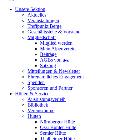
Unsere Sektion
Aktuelles
Veranstaltungen
Treffpunkt Berge
Geschäftsstelle & Vorstand
Mitgliedschaft
Mitglied werden
Mein Alpenverein
Beiträge
AGBs von a-z
Satzung
Mitteilungen & Newsletter
Ehrenamtliches Engagement
Spenden
Sponsoren und Partner
Hütten & Service
Ausrüstungsverleih
Bibliothek
Vereinsräume
Hütten
Nürnberger Hütte
Ossi-Bühler-Hütte
Semler Hütte
Thalheimer Hütte