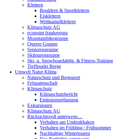
Klettern
Bouldern & Sportklettern
Eisklettern
Wettkampfklettern
Klimaschutz AG
ecopoint frankenjura
Mountainbikegruppe
Queere Gruppe
Seniorengruppe
Skitourengruppe
Ski- u. Snowboardabtlg. & Fitness-Training
Treffpunkt Berge
Umwelt Natur Klima
Naturschutz und Bergsport
Felspatenschaft
Klimaschutz
Klimaschutzbericht
Emissionserfassung
Exkursionen
Klimaschutz AG
Rücksichtsvoll unterwegs…
Verhalten am Umlenkhaken
Verhalten im Frühling / Frühsommer
Nachhaltige Wintertouren
Das Bedürfnis unterwegs