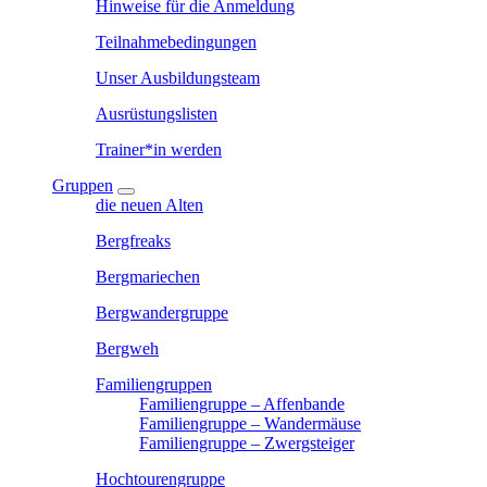
Hinweise für die Anmeldung
Teilnahmebedingungen
Unser Ausbildungsteam
Ausrüstungslisten
Trainer*in werden
Gruppen
die neuen Alten
Bergfreaks
Bergmariechen
Bergwandergruppe
Bergweh
Familiengruppen
Familiengruppe – Affenbande
Familiengruppe – Wandermäuse
Familiengruppe – Zwergsteiger
Hochtourengruppe