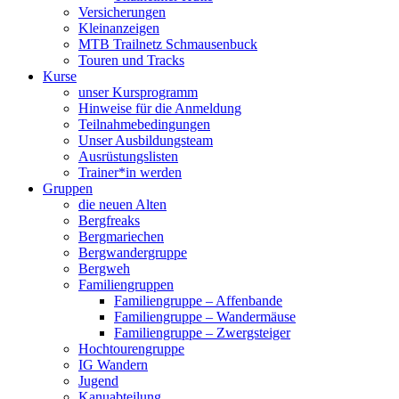
Versicherungen
Kleinanzeigen
MTB Trailnetz Schmausenbuck
Touren und Tracks
Kurse
unser Kursprogramm
Hinweise für die Anmeldung
Teilnahmebedingungen
Unser Ausbildungsteam
Ausrüstungslisten
Trainer*in werden
Gruppen
die neuen Alten
Bergfreaks
Bergmariechen
Bergwandergruppe
Bergweh
Familiengruppen
Familiengruppe – Affenbande
Familiengruppe – Wandermäuse
Familiengruppe – Zwergsteiger
Hochtourengruppe
IG Wandern
Jugend
Kanuabteilung