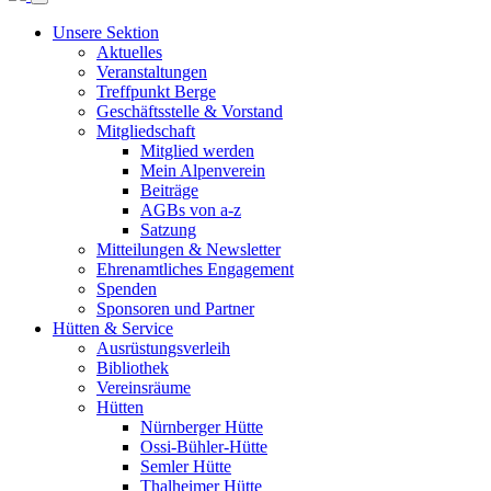
Unsere Sektion
Aktuelles
Veranstaltungen
Treffpunkt Berge
Geschäftsstelle & Vorstand
Mitgliedschaft
Mitglied werden
Mein Alpenverein
Beiträge
AGBs von a-z
Satzung
Mitteilungen & Newsletter
Ehrenamtliches Engagement
Spenden
Sponsoren und Partner
Hütten & Service
Ausrüstungsverleih
Bibliothek
Vereinsräume
Hütten
Nürnberger Hütte
Ossi-Bühler-Hütte
Semler Hütte
Thalheimer Hütte