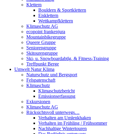
Klettern
Bouldern & Sportklettern
Eisklettern
Wettkampfklettern
Klimaschutz AG
ecopoint frankenjura
Mountainbikegruppe
Queere Gruppe
Seniorengruppe
Skitourengruppe
Ski- u. Snowboardabtlg. & Fitness-Training
Treffpunkt Berge
Umwelt Natur Klima
Naturschutz und Bergsport
Felspatenschaft
Klimaschutz
Klimaschutzbericht
Emissionserfassung
Exkursionen
Klimaschutz AG
Rücksichtsvoll unterwegs…
Verhalten am Umlenkhaken
Verhalten im Frühling / Frühsommer
Nachhaltige Wintertouren
Das Bedürfnis unterwegs