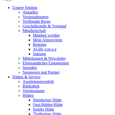
Unsere Sektion
Aktuelles
Veranstaltungen
Treffpunkt Berge
Geschäftsstelle & Vorstand
Mitgliedschaft
Mitglied werden
Mein Alpenverein
Beiträge
AGBs von a-z
Satzung
Mitteilungen & Newsletter
Ehrenamtliches Engagement
Spenden
Sponsoren und Partner
Hütten & Service
Ausrüstungsverleih
Bibliothek
Vereinsräume
Hütten
Nürnberger Hütte
Ossi-Bühler-Hütte
Semler Hütte
Thalheimer Hütte