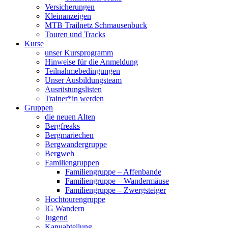
Versicherungen
Kleinanzeigen
MTB Trailnetz Schmausenbuck
Touren und Tracks
Kurse
unser Kursprogramm
Hinweise für die Anmeldung
Teilnahmebedingungen
Unser Ausbildungsteam
Ausrüstungslisten
Trainer*in werden
Gruppen
die neuen Alten
Bergfreaks
Bergmariechen
Bergwandergruppe
Bergweh
Familiengruppen
Familiengruppe – Affenbande
Familiengruppe – Wandermäuse
Familiengruppe – Zwergsteiger
Hochtourengruppe
IG Wandern
Jugend
Kanuabteilung