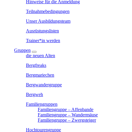
Hinweise für die Anmeldung
Teilnahmebedingungen
Unser Ausbildungsteam
Ausrüstungslisten
Trainer*in werden
Gruppen
die neuen Alten
Bergfreaks
Bergmariechen
Bergwandergruppe
Bergweh
Familiengruppen
Familiengruppe – Affenbande
Familiengruppe – Wandermäuse
Familiengruppe – Zwergsteiger
Hochtourengruppe