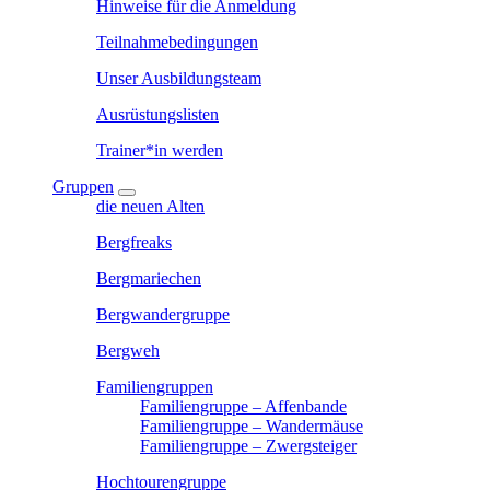
Hinweise für die Anmeldung
Teilnahmebedingungen
Unser Ausbildungsteam
Ausrüstungslisten
Trainer*in werden
Gruppen
die neuen Alten
Bergfreaks
Bergmariechen
Bergwandergruppe
Bergweh
Familiengruppen
Familiengruppe – Affenbande
Familiengruppe – Wandermäuse
Familiengruppe – Zwergsteiger
Hochtourengruppe