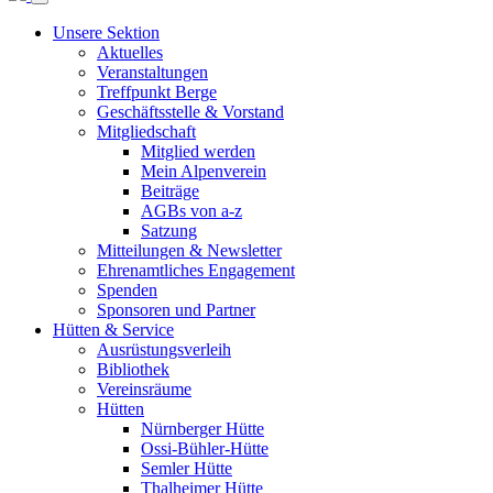
Unsere Sektion
Aktuelles
Veranstaltungen
Treffpunkt Berge
Geschäftsstelle & Vorstand
Mitgliedschaft
Mitglied werden
Mein Alpenverein
Beiträge
AGBs von a-z
Satzung
Mitteilungen & Newsletter
Ehrenamtliches Engagement
Spenden
Sponsoren und Partner
Hütten & Service
Ausrüstungsverleih
Bibliothek
Vereinsräume
Hütten
Nürnberger Hütte
Ossi-Bühler-Hütte
Semler Hütte
Thalheimer Hütte