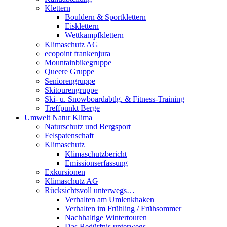
Klettern
Bouldern & Sportklettern
Eisklettern
Wettkampfklettern
Klimaschutz AG
ecopoint frankenjura
Mountainbikegruppe
Queere Gruppe
Seniorengruppe
Skitourengruppe
Ski- u. Snowboardabtlg. & Fitness-Training
Treffpunkt Berge
Umwelt Natur Klima
Naturschutz und Bergsport
Felspatenschaft
Klimaschutz
Klimaschutzbericht
Emissionserfassung
Exkursionen
Klimaschutz AG
Rücksichtsvoll unterwegs…
Verhalten am Umlenkhaken
Verhalten im Frühling / Frühsommer
Nachhaltige Wintertouren
Das Bedürfnis unterwegs