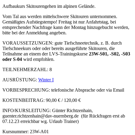
Aufbaukurs Skitourengehen im alpinen Gelände.
Vom Tal aus werden mittelschwere Skitouren unternommen.
Gemäßigtes Aufstiegstempo! Freitag ist nur Anfahrtstag, bei
entsprechender Nachfrage kann der Montag hinzugebucht werden,
bitte bei der Anmeldung angeben.
VORAUSSETZUNGEN: gute Tiefschneetechnik, z. B. durch
Tiefschneekurs oder oder bereits ausgeführte Skitouren, die
Teilnahme an einem der LVS-Trainingskurse
23W-S01, -S02, -S03
oder S-04
wird empfohlen.
TEILNEHMERZAHL: 8
AUSRÜSTUNG:
Winter I
VORBESPRECHUNG: telefonische Absprache oder via Email
KOSTENBEITRAG: 90,00 € / 120,00 €
INFO/KURSLEITUNG: Günter Richtzenhain,
guenter.richtzenhain@dav-nuernberg.de
(für Rückfragen erst ab
07.12.23 erreichbar wg. Urlaub Trainer)
Kursnummer: 23W-A01