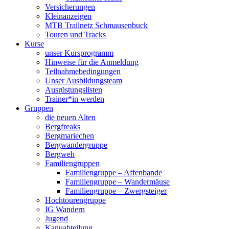
Versicherungen
Kleinanzeigen
MTB Trailnetz Schmausenbuck
Touren und Tracks
Kurse
unser Kursprogramm
Hinweise für die Anmeldung
Teilnahmebedingungen
Unser Ausbildungsteam
Ausrüstungslisten
Trainer*in werden
Gruppen
die neuen Alten
Bergfreaks
Bergmariechen
Bergwandergruppe
Bergweh
Familiengruppen
Familiengruppe – Affenbande
Familiengruppe – Wandermäuse
Familiengruppe – Zwergsteiger
Hochtourengruppe
IG Wandern
Jugend
Kanuabteilung