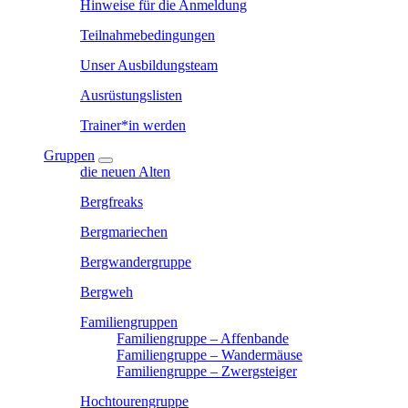
Hinweise für die Anmeldung
Teilnahmebedingungen
Unser Ausbildungsteam
Ausrüstungslisten
Trainer*in werden
Gruppen
die neuen Alten
Bergfreaks
Bergmariechen
Bergwandergruppe
Bergweh
Familiengruppen
Familiengruppe – Affenbande
Familiengruppe – Wandermäuse
Familiengruppe – Zwergsteiger
Hochtourengruppe