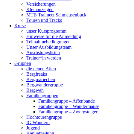
Versicherungen
Kleinanzeigen
MTB Trailnetz Schmausenbuck
Touren und Tracks
Kurse
unser Kursprogramm
Hinweise für die Anmeldung
Teilnahmebedingungen
Unser Ausbildungsteam
Ausrüstungslisten
Trainer*in werden
Gruppen
die neuen Alten
Bergfreaks
Bergmariechen
Bergwandergruppe
Bergweh
Familiengruppen
Familiengruppe – Affenbande
Familiengruppe – Wandermäuse
Familiengruppe – Zwergsteiger
Hochtourengruppe
IG Wandern
Jugend
Kanuabteilung