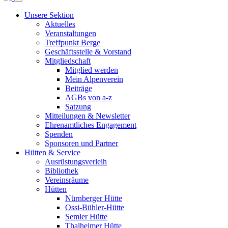
Unsere Sektion
Aktuelles
Veranstaltungen
Treffpunkt Berge
Geschäftsstelle & Vorstand
Mitgliedschaft
Mitglied werden
Mein Alpenverein
Beiträge
AGBs von a-z
Satzung
Mitteilungen & Newsletter
Ehrenamtliches Engagement
Spenden
Sponsoren und Partner
Hütten & Service
Ausrüstungsverleih
Bibliothek
Vereinsräume
Hütten
Nürnberger Hütte
Ossi-Bühler-Hütte
Semler Hütte
Thalheimer Hütte