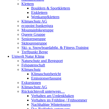
Klettern
Bouldern & Sportklettern
Eisklettern
Wettkampfklettern
Klimaschutz AG
ecopoint frankenjura
Mountainbikegruppe
Queere Gruppe
Seniorengruppe
Skitourengruppe
Ski- u. Snowboardabtlg. & Fitness-Training
Treffpunkt Berge
Umwelt Natur Klima
Naturschutz und Bergsport
Felspatenschaft
Klimaschutz
Klimaschutzbericht
Emissionserfassung
Exkursionen
Klimaschutz AG
Rücksichtsvoll unterwegs…
Verhalten am Umlenkhaken
Verhalten im Frühling / Frühsommer
Nachhaltige Wintertouren
Das Bedürfnis unterwegs