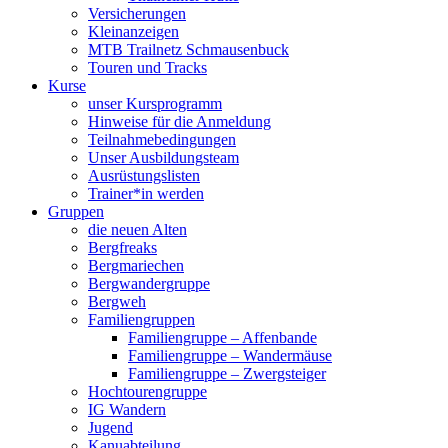
Versicherungen
Kleinanzeigen
MTB Trailnetz Schmausenbuck
Touren und Tracks
Kurse
unser Kursprogramm
Hinweise für die Anmeldung
Teilnahmebedingungen
Unser Ausbildungsteam
Ausrüstungslisten
Trainer*in werden
Gruppen
die neuen Alten
Bergfreaks
Bergmariechen
Bergwandergruppe
Bergweh
Familiengruppen
Familiengruppe – Affenbande
Familiengruppe – Wandermäuse
Familiengruppe – Zwergsteiger
Hochtourengruppe
IG Wandern
Jugend
Kanuabteilung