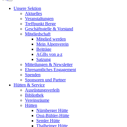
Unsere Sektion
Aktuelles
Veranstaltungen
Treffpunkt Berge
Geschäftsstelle & Vorstand
Mitgliedschaft
Mitglied werden
Mein Alpenverein
Beiträge
AGBs von a-z
Satzung
Mitteilungen & Newsletter
Ehrenamtliches Engagement
Spenden
Sponsoren und Partner
Hütten & Service
Ausrüstungsverleih
Bibliothek
Vereinsräume
Hütten
Nürnberger Hütte
Ossi-Bühler-Hütte
Semler Hütte
Thalheimer Hütte