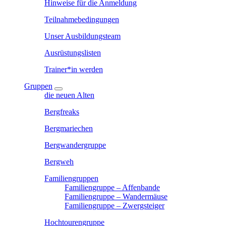
Hinweise für die Anmeldung
Teilnahmebedingungen
Unser Ausbildungsteam
Ausrüstungslisten
Trainer*in werden
Gruppen
die neuen Alten
Bergfreaks
Bergmariechen
Bergwandergruppe
Bergweh
Familiengruppen
Familiengruppe – Affenbande
Familiengruppe – Wandermäuse
Familiengruppe – Zwergsteiger
Hochtourengruppe