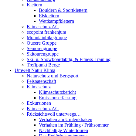
Klettern
Bouldern & Sportklettern
Eisklettern
Wettkampfklettern
Klimaschutz AG
ecopoint frankenjura
Mountainbikegruppe
Queere Gruppe
Seniorengruppe
Skitourengruppe
Ski- u. Snowboardabtlg. & Fitness-Training
Treffpunkt Berge
Umwelt Natur Klima
Naturschutz und Bergsport
Felspatenschaft
Klimaschutz
Klimaschutzbericht
Emissionserfassung
Exkursionen
Klimaschutz AG
Rücksichtsvoll unterwegs…
Verhalten am Umlenkhaken
Verhalten im Frühling / Frühsommer
Nachhaltige Wintertouren
Das Bedürfnis unterwegs