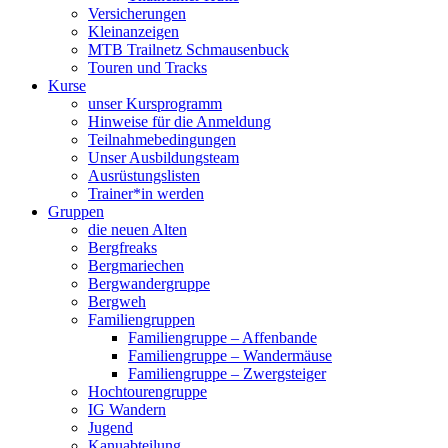
Versicherungen
Kleinanzeigen
MTB Trailnetz Schmausenbuck
Touren und Tracks
Kurse
unser Kursprogramm
Hinweise für die Anmeldung
Teilnahmebedingungen
Unser Ausbildungsteam
Ausrüstungslisten
Trainer*in werden
Gruppen
die neuen Alten
Bergfreaks
Bergmariechen
Bergwandergruppe
Bergweh
Familiengruppen
Familiengruppe – Affenbande
Familiengruppe – Wandermäuse
Familiengruppe – Zwergsteiger
Hochtourengruppe
IG Wandern
Jugend
Kanuabteilung