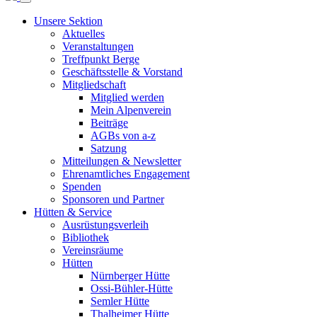
Unsere Sektion
Aktuelles
Veranstaltungen
Treffpunkt Berge
Geschäftsstelle & Vorstand
Mitgliedschaft
Mitglied werden
Mein Alpenverein
Beiträge
AGBs von a-z
Satzung
Mitteilungen & Newsletter
Ehrenamtliches Engagement
Spenden
Sponsoren und Partner
Hütten & Service
Ausrüstungsverleih
Bibliothek
Vereinsräume
Hütten
Nürnberger Hütte
Ossi-Bühler-Hütte
Semler Hütte
Thalheimer Hütte