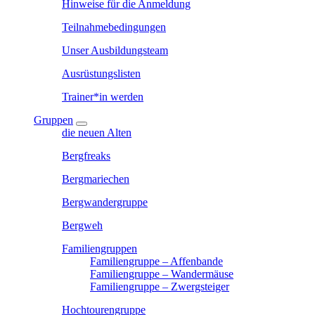
Hinweise für die Anmeldung
Teilnahmebedingungen
Unser Ausbildungsteam
Ausrüstungslisten
Trainer*in werden
Gruppen
die neuen Alten
Bergfreaks
Bergmariechen
Bergwandergruppe
Bergweh
Familiengruppen
Familiengruppe – Affenbande
Familiengruppe – Wandermäuse
Familiengruppe – Zwergsteiger
Hochtourengruppe