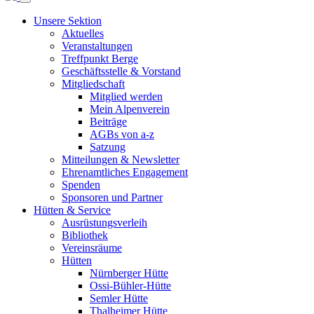
Unsere Sektion
Aktuelles
Veranstaltungen
Treffpunkt Berge
Geschäftsstelle & Vorstand
Mitgliedschaft
Mitglied werden
Mein Alpenverein
Beiträge
AGBs von a-z
Satzung
Mitteilungen & Newsletter
Ehrenamtliches Engagement
Spenden
Sponsoren und Partner
Hütten & Service
Ausrüstungsverleih
Bibliothek
Vereinsräume
Hütten
Nürnberger Hütte
Ossi-Bühler-Hütte
Semler Hütte
Thalheimer Hütte