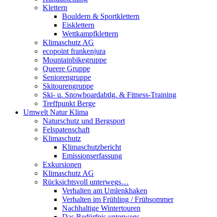
Klettern
Bouldern & Sportklettern
Eisklettern
Wettkampfklettern
Klimaschutz AG
ecopoint frankenjura
Mountainbikegruppe
Queere Gruppe
Seniorengruppe
Skitourengruppe
Ski- u. Snowboardabtlg. & Fitness-Training
Treffpunkt Berge
Umwelt Natur Klima
Naturschutz und Bergsport
Felspatenschaft
Klimaschutz
Klimaschutzbericht
Emissionserfassung
Exkursionen
Klimaschutz AG
Rücksichtsvoll unterwegs…
Verhalten am Umlenkhaken
Verhalten im Frühling / Frühsommer
Nachhaltige Wintertouren
Das Bedürfnis unterwegs