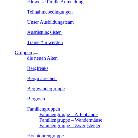
Hinweise für die Anmeldung
Teilnahmebedingungen
Unser Ausbildungsteam
Ausrüstungslisten
Trainer*in werden
Gruppen
die neuen Alten
Bergfreaks
Bergmariechen
Bergwandergruppe
Bergweh
Familiengruppen
Familiengruppe – Affenbande
Familiengruppe – Wandermäuse
Familiengruppe – Zwergsteiger
Hochtourengruppe