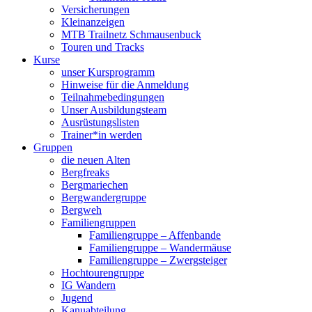
Versicherungen
Kleinanzeigen
MTB Trailnetz Schmausenbuck
Touren und Tracks
Kurse
unser Kursprogramm
Hinweise für die Anmeldung
Teilnahmebedingungen
Unser Ausbildungsteam
Ausrüstungslisten
Trainer*in werden
Gruppen
die neuen Alten
Bergfreaks
Bergmariechen
Bergwandergruppe
Bergweh
Familiengruppen
Familiengruppe – Affenbande
Familiengruppe – Wandermäuse
Familiengruppe – Zwergsteiger
Hochtourengruppe
IG Wandern
Jugend
Kanuabteilung