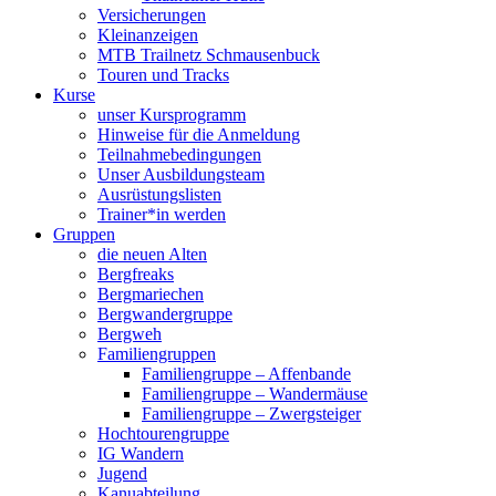
Versicherungen
Kleinanzeigen
MTB Trailnetz Schmausenbuck
Touren und Tracks
Kurse
unser Kursprogramm
Hinweise für die Anmeldung
Teilnahmebedingungen
Unser Ausbildungsteam
Ausrüstungslisten
Trainer*in werden
Gruppen
die neuen Alten
Bergfreaks
Bergmariechen
Bergwandergruppe
Bergweh
Familiengruppen
Familiengruppe – Affenbande
Familiengruppe – Wandermäuse
Familiengruppe – Zwergsteiger
Hochtourengruppe
IG Wandern
Jugend
Kanuabteilung