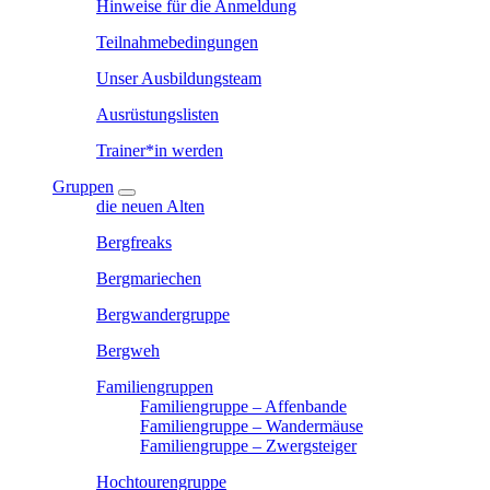
Hinweise für die Anmeldung
Teilnahmebedingungen
Unser Ausbildungsteam
Ausrüstungslisten
Trainer*in werden
Gruppen
die neuen Alten
Bergfreaks
Bergmariechen
Bergwandergruppe
Bergweh
Familiengruppen
Familiengruppe – Affenbande
Familiengruppe – Wandermäuse
Familiengruppe – Zwergsteiger
Hochtourengruppe