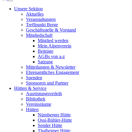
Unsere Sektion
Aktuelles
Veranstaltungen
Treffpunkt Berge
Geschäftsstelle & Vorstand
Mitgliedschaft
Mitglied werden
Mein Alpenverein
Beiträge
AGBs von a-z
Satzung
Mitteilungen & Newsletter
Ehrenamtliches Engagement
Spenden
Sponsoren und Partner
Hütten & Service
Ausrüstungsverleih
Bibliothek
Vereinsräume
Hütten
Nürnberger Hütte
Ossi-Bühler-Hütte
Semler Hütte
Thalheimer Hütte