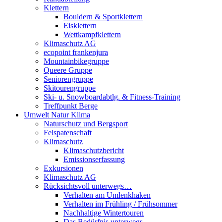
Klettern
Bouldern & Sportklettern
Eisklettern
Wettkampfklettern
Klimaschutz AG
ecopoint frankenjura
Mountainbikegruppe
Queere Gruppe
Seniorengruppe
Skitourengruppe
Ski- u. Snowboardabtlg. & Fitness-Training
Treffpunkt Berge
Umwelt Natur Klima
Naturschutz und Bergsport
Felspatenschaft
Klimaschutz
Klimaschutzbericht
Emissionserfassung
Exkursionen
Klimaschutz AG
Rücksichtsvoll unterwegs…
Verhalten am Umlenkhaken
Verhalten im Frühling / Frühsommer
Nachhaltige Wintertouren
Das Bedürfnis unterwegs