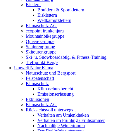
Klettern
Bouldern & Sportklettern
Eisklettern
Wettkampfklettern
Klimaschutz AG
ecopoint frankenjura
Mountainbikegruppe
Queere Gruppe
Seniorengruppe
Skitourengruppe
Ski- u. Snowboardabtlg. & Fitness-Training
Treffpunkt Berge
Umwelt Natur Klima
Naturschutz und Bergsport
Felspatenschaft
Klimaschutz
Klimaschutzbericht
Emissionserfassung
Exkursionen
Klimaschutz AG
Rücksichtsvoll unterwegs…
Verhalten am Umlenkhaken
Verhalten im Frühling / Frühsommer
Nachhaltige Wintertouren
Das Bedürfnis unterwegs