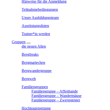
Hinweise für die Anmeldung
Teilnahmebedingungen
Unser Ausbildungsteam
Ausrüstungslisten
Trainer*in werden
Gruppen
die neuen Alten
Bergfreaks
Bergmariechen
Bergwandergruppe
Bergweh
Familiengruppen
Familiengruppe – Affenbande
Familiengruppe – Wandermäuse
Familiengruppe – Zwergsteiger
Hochtourengruppe