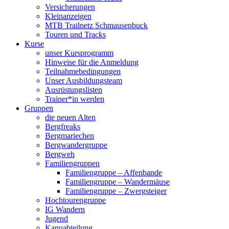
Versicherungen
Kleinanzeigen
MTB Trailnetz Schmausenbuck
Touren und Tracks
Kurse
unser Kursprogramm
Hinweise für die Anmeldung
Teilnahmebedingungen
Unser Ausbildungsteam
Ausrüstungslisten
Trainer*in werden
Gruppen
die neuen Alten
Bergfreaks
Bergmariechen
Bergwandergruppe
Bergweh
Familiengruppen
Familiengruppe – Affenbande
Familiengruppe – Wandermäuse
Familiengruppe – Zwergsteiger
Hochtourengruppe
IG Wandern
Jugend
Kanuabteilung