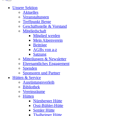
Unsere Sektion
Aktuelles
Veranstaltungen
Treffpunkt Berge
Geschäftsstelle & Vorstand
Mitgliedschaft
Mitglied werden
Mein Alpenverein
Beiträge
AGBs von a-z
Satzung
Mitteilungen & Newsletter
Ehrenamtliches Engagement
Spenden
Sponsoren und Partner
Hütten & Service
Ausrüstungsverleih
Bibliothek
Vereinsräume
Hütten
Nürnberger Hütte
Ossi-Bühler-Hütte
Semler Hütte
Thalheimer Hütte