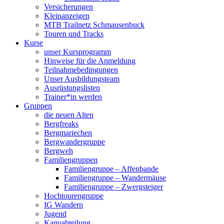
Versicherungen
Kleinanzeigen
MTB Trailnetz Schmausenbuck
Touren und Tracks
Kurse
unser Kursprogramm
Hinweise für die Anmeldung
Teilnahmebedingungen
Unser Ausbildungsteam
Ausrüstungslisten
Trainer*in werden
Gruppen
die neuen Alten
Bergfreaks
Bergmariechen
Bergwandergruppe
Bergweh
Familiengruppen
Familiengruppe – Affenbande
Familiengruppe – Wandermäuse
Familiengruppe – Zwergsteiger
Hochtourengruppe
IG Wandern
Jugend
Kanuabteilung