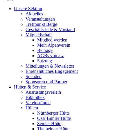
Unsere Sektion
Aktuelles
Veranstaltungen
Treffpunkt Berge
Geschäftsstelle & Vorstand
Mitgliedschaft
Mitglied werden
Mein Alpenverein
Beiträge
AGBs von a-z
Satzung
Mitteilungen & Newsletter
Ehrenamtliches Engagement
Spenden
Sponsoren und Partner
Hütten & Service
Ausrüstungsverleih
Bibliothek
Vereinsräume
Hütten
Nürnberger Hütte
Ossi-Bühler-Hütte
Semler Hütte
Thalheimer Hütte