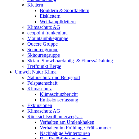
Klettern
Bouldern & Sportklettern
Eisklettern
Wettkampfklettern
Klimaschutz AG
ecopoint frankenjura
Mountainbikegruppe
Queere Gruppe
Seniorengruppe
Skitourengruppe
Ski- u. Snowboardabtlg. & Fitness-Training
Treffpunkt Berge
Umwelt Natur Klima
Naturschutz und Bergsport
Felspatenschaft
Klimaschutz
Klimaschutzbericht
Emissionserfassung
Exkursionen
Klimaschutz AG
Rücksichtsvoll unterwegs…
Verhalten am Umlenkhaken
Verhalten im Frühling / Frühsommer
Nachhaltige Wintertouren
Das Bedürfnis unterwegs