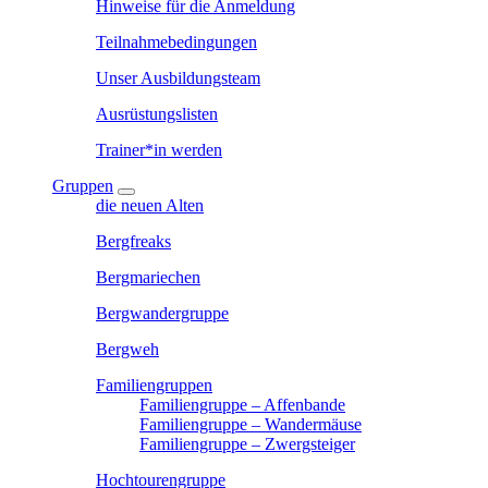
Hinweise für die Anmeldung
Teilnahmebedingungen
Unser Ausbildungsteam
Ausrüstungslisten
Trainer*in werden
Gruppen
die neuen Alten
Bergfreaks
Bergmariechen
Bergwandergruppe
Bergweh
Familiengruppen
Familiengruppe – Affenbande
Familiengruppe – Wandermäuse
Familiengruppe – Zwergsteiger
Hochtourengruppe