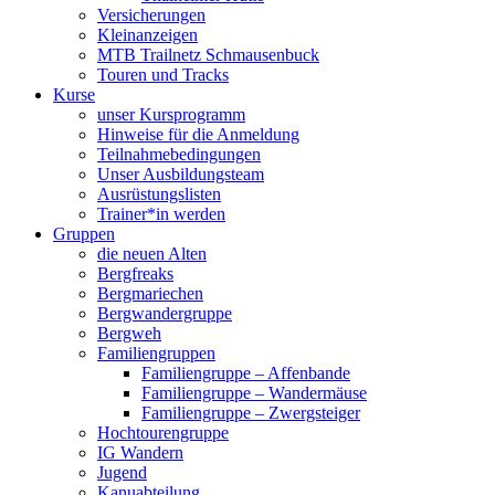
Versicherungen
Kleinanzeigen
MTB Trailnetz Schmausenbuck
Touren und Tracks
Kurse
unser Kursprogramm
Hinweise für die Anmeldung
Teilnahmebedingungen
Unser Ausbildungsteam
Ausrüstungslisten
Trainer*in werden
Gruppen
die neuen Alten
Bergfreaks
Bergmariechen
Bergwandergruppe
Bergweh
Familiengruppen
Familiengruppe – Affenbande
Familiengruppe – Wandermäuse
Familiengruppe – Zwergsteiger
Hochtourengruppe
IG Wandern
Jugend
Kanuabteilung