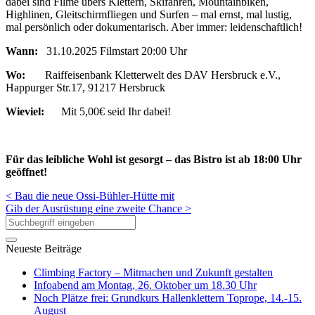
dabei sind Filme übers Klettern, Skifahren, Mountainbiken,
Highlinen, Gleitschirmfliegen und Surfen – mal ernst, mal lustig,
mal persönlich oder dokumentarisch. Aber immer: leidenschaftlich!
Wann:
31.10.2025 Filmstart 20:00 Uhr
Wo:
Raiffeisenbank Kletterwelt des DAV Hersbruck e.V.,
Happurger Str.17, 91217 Hersbruck
Wieviel:
Mit 5,00€ seid Ihr dabei!
Für das leibliche Wohl ist gesorgt – das Bistro ist ab 18:00 Uhr
geöffnet!
< Bau die neue Ossi-Bühler-Hütte mit
Gib der Ausrüstung eine zweite Chance >
Neueste Beiträge
Climbing Factory – Mitmachen und Zukunft gestalten
Infoabend am Montag, 26. Oktober um 18.30 Uhr
Noch Plätze frei: Grundkurs Hallenklettern Toprope, 14.-15.
August