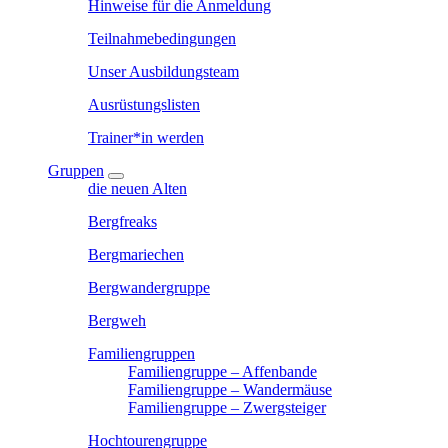
Hinweise für die Anmeldung
Teilnahmebedingungen
Unser Ausbildungsteam
Ausrüstungslisten
Trainer*in werden
Gruppen
die neuen Alten
Bergfreaks
Bergmariechen
Bergwandergruppe
Bergweh
Familiengruppen
Familiengruppe – Affenbande
Familiengruppe – Wandermäuse
Familiengruppe – Zwergsteiger
Hochtourengruppe