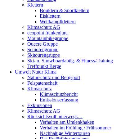
Klettern
Bouldern & Sportklettern
Eisklettern
Wettkampfklettern
Klimaschutz AG
ecopoint frankenjura
Mountainbikegruppe
Queere Gruppe
Seniorengruppe
Skitourengruppe
Ski- u. Snowboardabtlg. & Fitness-Training
Treffpunkt Berge
Umwelt Natur Klima
Naturschutz und Bergsport
Felspatenschaft
Klimaschutz
Klimaschutzbericht
Emissionserfassung
Exkursionen
Klimaschutz AG
Rücksichtsvoll unterwegs…
Verhalten am Umlenkhaken
Verhalten im Frühling / Frühsommer
Nachhaltige Wintertouren
Das Bedürfnis unterwegs