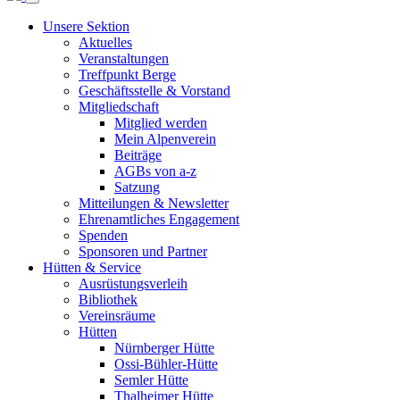
Unsere Sektion
Aktuelles
Veranstaltungen
Treffpunkt Berge
Geschäftsstelle & Vorstand
Mitgliedschaft
Mitglied werden
Mein Alpenverein
Beiträge
AGBs von a-z
Satzung
Mitteilungen & Newsletter
Ehrenamtliches Engagement
Spenden
Sponsoren und Partner
Hütten & Service
Ausrüstungsverleih
Bibliothek
Vereinsräume
Hütten
Nürnberger Hütte
Ossi-Bühler-Hütte
Semler Hütte
Thalheimer Hütte