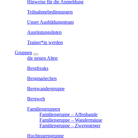
Hinweise für die Anmeldung
Teilnahmebedingungen
Unser Ausbildungsteam
Ausrüstungslisten
Trainer*in werden
Gruppen
die neuen Alten
Bergfreaks
Bergmariechen
Bergwandergruppe
Bergweh
Familiengruppen
Familiengruppe – Affenbande
Familiengruppe – Wandermäuse
Familiengruppe – Zwergsteiger
Hochtourengruppe