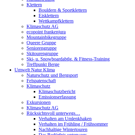
Klettern
Bouldern & Sportklettern
Eisklettern
Wettkampfklettern
Klimaschutz AG
ecopoint frankenjura
Mountainbikegruppe
Queere Gruppe
Seniorengruppe
Skitourengruppe
Ski- u. Snowboardabtlg. & Fitness-Training
Treffpunkt Berge
Umwelt Natur Klima
Naturschutz und Bergsport
Felspatenschaft
Klimaschutz
Klimaschutzbericht
Emissionserfassung
Exkursionen
Klimaschutz AG
Rücksichtsvoll unterwegs…
Verhalten am Umlenkhaken
Verhalten im Frühling / Frühsommer
Nachhaltige Wintertouren
Das Bedürfnis unterwegs