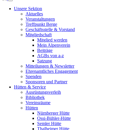
Unsere Sektion
Aktuelles
Veranstaltungen
Treffpunkt Berge
Geschäftsstelle & Vorstand
Mitgliedschaft
Mitglied werden
Mein Alpenverein
Beiträge
AGBs von a-z
Satzung
Mitteilungen & Newsletter
Ehrenamtliches Engagement
Spenden
Sponsoren und Partner
Hütten & Service
Ausrüstungsverleih
Bibliothek
Vereinsräume
Hütten
Nürnberger Hütte
Ossi-Bühler-Hütte
Semler Hütte
Thalheimer Hütte