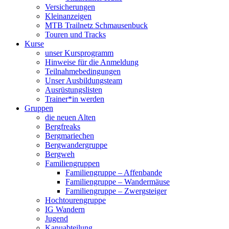
Versicherungen
Kleinanzeigen
MTB Trailnetz Schmausenbuck
Touren und Tracks
Kurse
unser Kursprogramm
Hinweise für die Anmeldung
Teilnahmebedingungen
Unser Ausbildungsteam
Ausrüstungslisten
Trainer*in werden
Gruppen
die neuen Alten
Bergfreaks
Bergmariechen
Bergwandergruppe
Bergweh
Familiengruppen
Familiengruppe – Affenbande
Familiengruppe – Wandermäuse
Familiengruppe – Zwergsteiger
Hochtourengruppe
IG Wandern
Jugend
Kanuabteilung