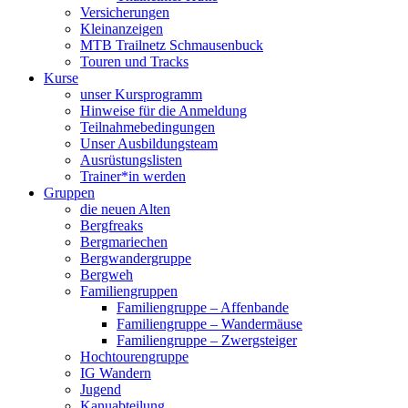
Versicherungen
Kleinanzeigen
MTB Trailnetz Schmausenbuck
Touren und Tracks
Kurse
unser Kursprogramm
Hinweise für die Anmeldung
Teilnahmebedingungen
Unser Ausbildungsteam
Ausrüstungslisten
Trainer*in werden
Gruppen
die neuen Alten
Bergfreaks
Bergmariechen
Bergwandergruppe
Bergweh
Familiengruppen
Familiengruppe – Affenbande
Familiengruppe – Wandermäuse
Familiengruppe – Zwergsteiger
Hochtourengruppe
IG Wandern
Jugend
Kanuabteilung