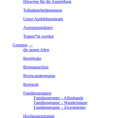
Hinweise für die Anmeldung
Teilnahmebedingungen
Unser Ausbildungsteam
Ausrüstungslisten
Trainer*in werden
Gruppen
die neuen Alten
Bergfreaks
Bergmariechen
Bergwandergruppe
Bergweh
Familiengruppen
Familiengruppe – Affenbande
Familiengruppe – Wandermäuse
Familiengruppe – Zwergsteiger
Hochtourengruppe