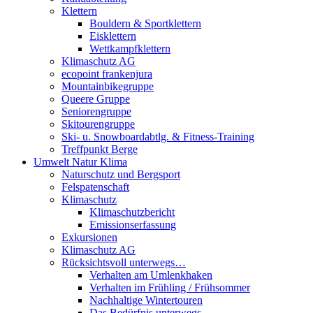
Klettern
Bouldern & Sportklettern
Eisklettern
Wettkampfklettern
Klimaschutz AG
ecopoint frankenjura
Mountainbikegruppe
Queere Gruppe
Seniorengruppe
Skitourengruppe
Ski- u. Snowboardabtlg. & Fitness-Training
Treffpunkt Berge
Umwelt Natur Klima
Naturschutz und Bergsport
Felspatenschaft
Klimaschutz
Klimaschutzbericht
Emissionserfassung
Exkursionen
Klimaschutz AG
Rücksichtsvoll unterwegs…
Verhalten am Umlenkhaken
Verhalten im Frühling / Frühsommer
Nachhaltige Wintertouren
Das Bedürfnis unterwegs