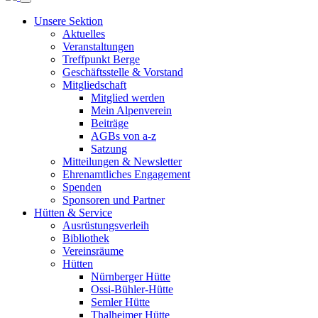
Unsere Sektion
Aktuelles
Veranstaltungen
Treffpunkt Berge
Geschäftsstelle & Vorstand
Mitgliedschaft
Mitglied werden
Mein Alpenverein
Beiträge
AGBs von a-z
Satzung
Mitteilungen & Newsletter
Ehrenamtliches Engagement
Spenden
Sponsoren und Partner
Hütten & Service
Ausrüstungsverleih
Bibliothek
Vereinsräume
Hütten
Nürnberger Hütte
Ossi-Bühler-Hütte
Semler Hütte
Thalheimer Hütte