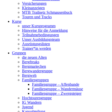
Versicherungen
Kleinanzeigen
MTB Trailnetz Schmausenbuck
Touren und Tracks
Kurse
unser Kursprogramm
Hinweise für die Anmeldung
Teilnahmebedingungen
Unser Ausbildungsteam
Ausrüstungslisten
Trainer*in werden
Gruppen
die neuen Alten
Bergfreaks
Bergmariechen
Bergwandergruppe
Bergweh
Familiengruppen
Familiengruppe – Affenbande
Familiengruppe – Wandermäuse
Familiengruppe – Zwergsteiger
Hochtourengruppe
IG Wandern
Jugend
Kanuabteilung