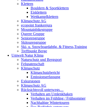
Klettern
Bouldern & Sportklettern
Eisklettern
Wettkampfklettern
Klimaschutz AG
ecopoint frankenjura
Mountainbikegruppe
Queere Gruppe
Seniorengruppe
Skitourengruppe
Ski- u. Snowboardabtlg. & Fitness-Training
Treffpunkt Berge
Umwelt Natur Klima
Naturschutz und Bergsport
Felspatenschaft
Klimaschutz
Klimaschutzbericht
Emissionserfassung
Exkursionen
Klimaschutz AG
Rücksichtsvoll unterwegs…
Verhalten am Umlenkhaken
Verhalten im Frühling / Frühsommer
Nachhaltige Wintertouren
Das Bedürfnis unterwegs