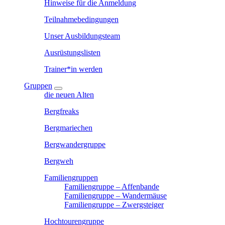
Hinweise für die Anmeldung
Teilnahmebedingungen
Unser Ausbildungsteam
Ausrüstungslisten
Trainer*in werden
Gruppen
die neuen Alten
Bergfreaks
Bergmariechen
Bergwandergruppe
Bergweh
Familiengruppen
Familiengruppe – Affenbande
Familiengruppe – Wandermäuse
Familiengruppe – Zwergsteiger
Hochtourengruppe