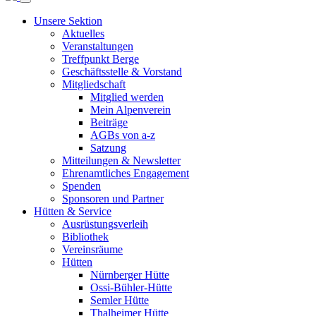
Unsere Sektion
Aktuelles
Veranstaltungen
Treffpunkt Berge
Geschäftsstelle & Vorstand
Mitgliedschaft
Mitglied werden
Mein Alpenverein
Beiträge
AGBs von a-z
Satzung
Mitteilungen & Newsletter
Ehrenamtliches Engagement
Spenden
Sponsoren und Partner
Hütten & Service
Ausrüstungsverleih
Bibliothek
Vereinsräume
Hütten
Nürnberger Hütte
Ossi-Bühler-Hütte
Semler Hütte
Thalheimer Hütte