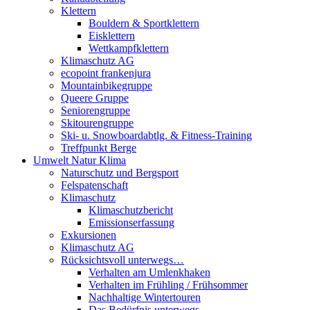
Klettern
Bouldern & Sportklettern
Eisklettern
Wettkampfklettern
Klimaschutz AG
ecopoint frankenjura
Mountainbikegruppe
Queere Gruppe
Seniorengruppe
Skitourengruppe
Ski- u. Snowboardabtlg. & Fitness-Training
Treffpunkt Berge
Umwelt Natur Klima
Naturschutz und Bergsport
Felspatenschaft
Klimaschutz
Klimaschutzbericht
Emissionserfassung
Exkursionen
Klimaschutz AG
Rücksichtsvoll unterwegs…
Verhalten am Umlenkhaken
Verhalten im Frühling / Frühsommer
Nachhaltige Wintertouren
Das Bedürfnis unterwegs