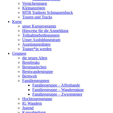
Versicherungen
Kleinanzeigen
MTB Trailnetz Schmausenbuck
Touren und Tracks
Kurse
unser Kursprogramm
Hinweise für die Anmeldung
Teilnahmebedingungen
Unser Ausbildungsteam
Ausrüstungslisten
Trainer*in werden
Gruppen
die neuen Alten
Bergfreaks
Bergmariechen
Bergwandergruppe
Bergweh
Familiengruppen
Familiengruppe – Affenbande
Familiengruppe – Wandermäuse
Familiengruppe – Zwergsteiger
Hochtourengruppe
IG Wandern
Jugend
Kanuabteilung