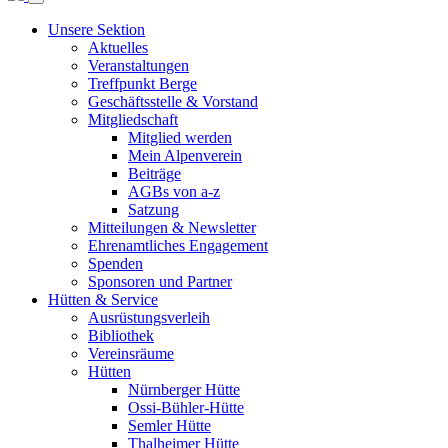
Unsere Sektion
Aktuelles
Veranstaltungen
Treffpunkt Berge
Geschäftsstelle & Vorstand
Mitgliedschaft
Mitglied werden
Mein Alpenverein
Beiträge
AGBs von a-z
Satzung
Mitteilungen & Newsletter
Ehrenamtliches Engagement
Spenden
Sponsoren und Partner
Hütten & Service
Ausrüstungsverleih
Bibliothek
Vereinsräume
Hütten
Nürnberger Hütte
Ossi-Bühler-Hütte
Semler Hütte
Thalheimer Hütte