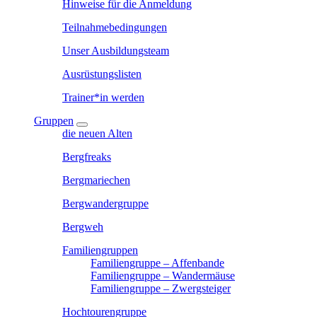
Hinweise für die Anmeldung
Teilnahmebedingungen
Unser Ausbildungsteam
Ausrüstungslisten
Trainer*in werden
Gruppen
die neuen Alten
Bergfreaks
Bergmariechen
Bergwandergruppe
Bergweh
Familiengruppen
Familiengruppe – Affenbande
Familiengruppe – Wandermäuse
Familiengruppe – Zwergsteiger
Hochtourengruppe