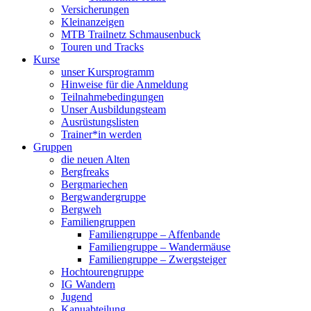
Versicherungen
Kleinanzeigen
MTB Trailnetz Schmausenbuck
Touren und Tracks
Kurse
unser Kursprogramm
Hinweise für die Anmeldung
Teilnahmebedingungen
Unser Ausbildungsteam
Ausrüstungslisten
Trainer*in werden
Gruppen
die neuen Alten
Bergfreaks
Bergmariechen
Bergwandergruppe
Bergweh
Familiengruppen
Familiengruppe – Affenbande
Familiengruppe – Wandermäuse
Familiengruppe – Zwergsteiger
Hochtourengruppe
IG Wandern
Jugend
Kanuabteilung