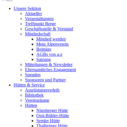
Unsere Sektion
Aktuelles
Veranstaltungen
Treffpunkt Berge
Geschäftsstelle & Vorstand
Mitgliedschaft
Mitglied werden
Mein Alpenverein
Beiträge
AGBs von a-z
Satzung
Mitteilungen & Newsletter
Ehrenamtliches Engagement
Spenden
Sponsoren und Partner
Hütten & Service
Ausrüstungsverleih
Bibliothek
Vereinsräume
Hütten
Nürnberger Hütte
Ossi-Bühler-Hütte
Semler Hütte
Thalheimer Hütte