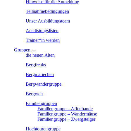
Hinweise für die Anmeldung
Teilnahmebedingungen
Unser Ausbildungsteam
Ausrüstungslisten
Trainer*in werden
Gruppen
die neuen Alten
Bergfreaks
Bergmariechen
Bergwandergruppe
Bergweh
Familiengruppen
Familiengruppe – Affenbande
Familiengruppe – Wandermäuse
Familiengruppe – Zwergsteiger
Hochtourengruppe