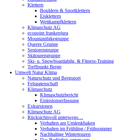
Klettern
Bouldern & Sportklettern
Eisklettern
Wettkampfklettern
Klimaschutz AG
ecopoint frankenjura
Mountainbikegruppe
Queere Gruppe
Seniorengruppe
Skitourengruppe
Ski- u. Snowboardabtlg. & Fitness-Training
Treffpunkt Berge
Umwelt Natur Klima
Naturschutz und Bergsport
Felspatenschaft
Klimaschutz
Klimaschutzbericht
Emissionserfassung
Exkursionen
Klimaschutz AG
Rücksichtsvoll unterwegs…
Verhalten am Umlenkhaken
Verhalten im Frühling / Frühsommer
Nachhaltige Wintertouren
Das Bedürfnis unterwegs