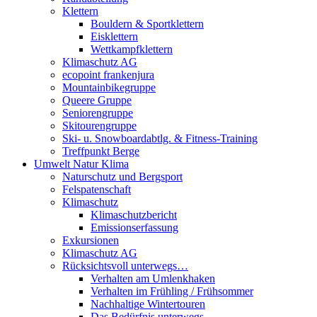
Klettern
Bouldern & Sportklettern
Eisklettern
Wettkampfklettern
Klimaschutz AG
ecopoint frankenjura
Mountainbikegruppe
Queere Gruppe
Seniorengruppe
Skitourengruppe
Ski- u. Snowboardabtlg. & Fitness-Training
Treffpunkt Berge
Umwelt Natur Klima
Naturschutz und Bergsport
Felspatenschaft
Klimaschutz
Klimaschutzbericht
Emissionserfassung
Exkursionen
Klimaschutz AG
Rücksichtsvoll unterwegs…
Verhalten am Umlenkhaken
Verhalten im Frühling / Frühsommer
Nachhaltige Wintertouren
Das Bedürfnis unterwegs