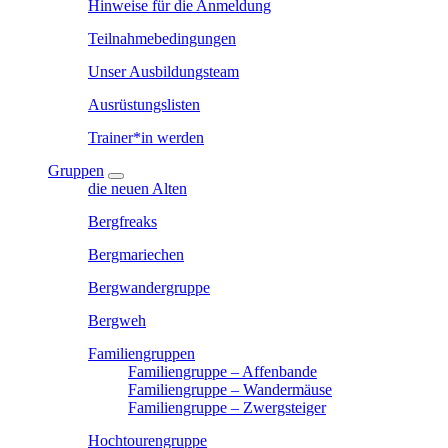
Hinweise für die Anmeldung
Teilnahmebedingungen
Unser Ausbildungsteam
Ausrüstungslisten
Trainer*in werden
Gruppen
die neuen Alten
Bergfreaks
Bergmariechen
Bergwandergruppe
Bergweh
Familiengruppen
Familiengruppe – Affenbande
Familiengruppe – Wandermäuse
Familiengruppe – Zwergsteiger
Hochtourengruppe