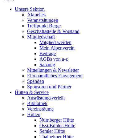
Unsere Sektion
Aktuelles
Veranstaltungen
Treffpunkt Berge
Geschäftsstelle & Vorstand
Mitgliedschaft
Mitglied werden
Mein Alpenverein
Beiträge
AGBs von a-z
Satzung
Mitteilungen & Newsletter
Ehrenamtliches Engagement
Spenden
Sponsoren und Partner
Hütten & Service
Ausrüstungsverleih
Bibliothek
Vereinsräume
Hütten
Nürnberger Hütte
Ossi-Bühler-Hütte
Semler Hütte
Thalheimer Hütte