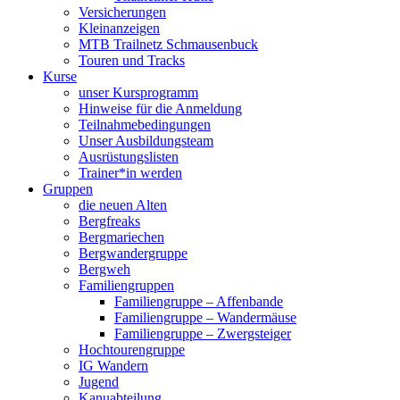
Versicherungen
Kleinanzeigen
MTB Trailnetz Schmausenbuck
Touren und Tracks
Kurse
unser Kursprogramm
Hinweise für die Anmeldung
Teilnahmebedingungen
Unser Ausbildungsteam
Ausrüstungslisten
Trainer*in werden
Gruppen
die neuen Alten
Bergfreaks
Bergmariechen
Bergwandergruppe
Bergweh
Familiengruppen
Familiengruppe – Affenbande
Familiengruppe – Wandermäuse
Familiengruppe – Zwergsteiger
Hochtourengruppe
IG Wandern
Jugend
Kanuabteilung