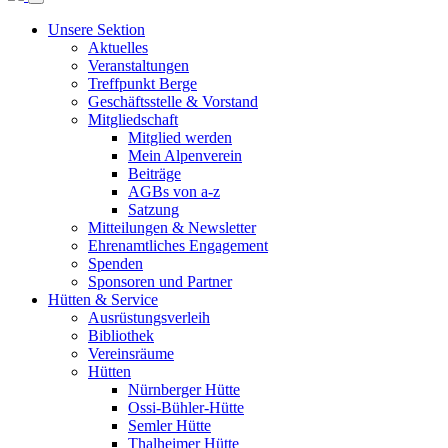
Unsere Sektion
Aktuelles
Veranstaltungen
Treffpunkt Berge
Geschäftsstelle & Vorstand
Mitgliedschaft
Mitglied werden
Mein Alpenverein
Beiträge
AGBs von a-z
Satzung
Mitteilungen & Newsletter
Ehrenamtliches Engagement
Spenden
Sponsoren und Partner
Hütten & Service
Ausrüstungsverleih
Bibliothek
Vereinsräume
Hütten
Nürnberger Hütte
Ossi-Bühler-Hütte
Semler Hütte
Thalheimer Hütte