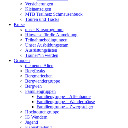
Versicherungen
Kleinanzeigen
MTB Trailnetz Schmausenbuck
Touren und Tracks
Kurse
unser Kursprogramm
Hinweise für die Anmeldung
Teilnahmebedingungen
Unser Ausbildungsteam
Ausrüstungslisten
Trainer*in werden
Gruppen
die neuen Alten
Bergfreaks
Bergmariechen
Bergwandergruppe
Bergweh
Familiengruppen
Familiengruppe – Affenbande
Familiengruppe – Wandermäuse
Familiengruppe – Zwergsteiger
Hochtourengruppe
IG Wandern
Jugend
Kanuabteilung