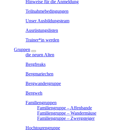
Hinweise für die Anmeldung
Teilnahmebedingungen
Unser Ausbildungsteam
Ausrüstungslisten
Trainer*in werden
Gruppen
die neuen Alten
Bergfreaks
Bergmariechen
Bergwandergruppe
Bergweh
Familiengruppen
Familiengruppe – Affenbande
Familiengruppe – Wandermäuse
Familiengruppe – Zwergsteiger
Hochtourengruppe