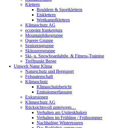
Klettern
Bouldern & Sportklettern
Eisklettern
Wettkampfklettern
Klimaschutz AG
ecopoint frankenjura
Mountainbikegruppe
Queere Gruppe
Seniorengruppe
Skitourengruppe
Ski- u. Snowboardabtlg. & Fitness-Training
Treffpunkt Berge
Umwelt Natur Klima
Naturschutz und Bergsport
Felspatenschaft
Klimaschutz
Klimaschutzbericht
Emissionserfassung
Exkursionen
Klimaschutz AG
Rücksichtsvoll unterwegs…
Verhalten am Umlenkhaken
Verhalten im Frühling / Frühsommer
Nachhaltige Wintertouren
Das Bedürfnis unterwegs