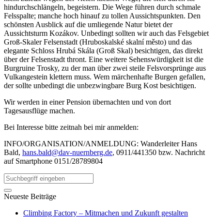
hindurchschlängeln, begeistern. Die Wege führen durch schmale
Felsspalte; manche hoch hinauf zu tollen Aussichtspunkten. Den
schönsten Ausblick auf die umliegende Natur bietet der
Aussichtsturm Kozákov. Unbedingt sollten wir auch das Felsgebiet
Groß-Skaler Felsenstadt (Hruboskalské skalní město) und das
elegante Schloss Hrubá Skála (Groß Skal) besichtigen, das direkt
über der Felsenstadt thront. Eine weitere Sehenswürdigkeit ist die
Burgruine Trosky, zu der man über zwei steile Felsvorsprünge aus
Vulkangestein klettern muss. Wem märchenhafte Burgen gefallen,
der sollte unbedingt die unbezwingbare Burg Kost besichtigen.
Wir werden in einer Pension übernachten und von dort
Tagesausflüge machen.
Bei Interesse bitte zeitnah bei mir anmelden:
INFO/ORGANISATION/ANMELDUNG: Wanderleiter Hans
Bald,
hans.bald@dav-nuernberg.de
, 0911/441350 bzw. Nachricht
auf Smartphone 0151/28789804
Neueste Beiträge
Climbing Factory – Mitmachen und Zukunft gestalten