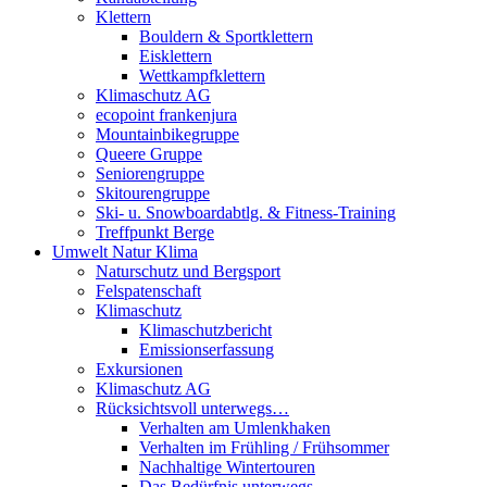
Klettern
Bouldern & Sportklettern
Eisklettern
Wettkampfklettern
Klimaschutz AG
ecopoint frankenjura
Mountainbikegruppe
Queere Gruppe
Seniorengruppe
Skitourengruppe
Ski- u. Snowboardabtlg. & Fitness-Training
Treffpunkt Berge
Umwelt Natur Klima
Naturschutz und Bergsport
Felspatenschaft
Klimaschutz
Klimaschutzbericht
Emissionserfassung
Exkursionen
Klimaschutz AG
Rücksichtsvoll unterwegs…
Verhalten am Umlenkhaken
Verhalten im Frühling / Frühsommer
Nachhaltige Wintertouren
Das Bedürfnis unterwegs