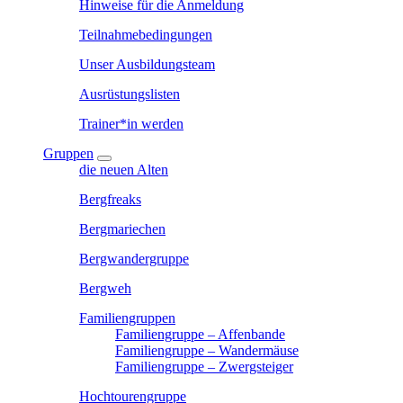
Hinweise für die Anmeldung
Teilnahmebedingungen
Unser Ausbildungsteam
Ausrüstungslisten
Trainer*in werden
Gruppen
die neuen Alten
Bergfreaks
Bergmariechen
Bergwandergruppe
Bergweh
Familiengruppen
Familiengruppe – Affenbande
Familiengruppe – Wandermäuse
Familiengruppe – Zwergsteiger
Hochtourengruppe