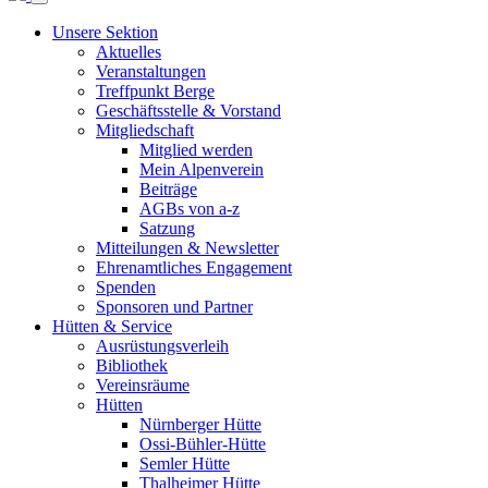
Unsere Sektion
Aktuelles
Veranstaltungen
Treffpunkt Berge
Geschäftsstelle & Vorstand
Mitgliedschaft
Mitglied werden
Mein Alpenverein
Beiträge
AGBs von a-z
Satzung
Mitteilungen & Newsletter
Ehrenamtliches Engagement
Spenden
Sponsoren und Partner
Hütten & Service
Ausrüstungsverleih
Bibliothek
Vereinsräume
Hütten
Nürnberger Hütte
Ossi-Bühler-Hütte
Semler Hütte
Thalheimer Hütte