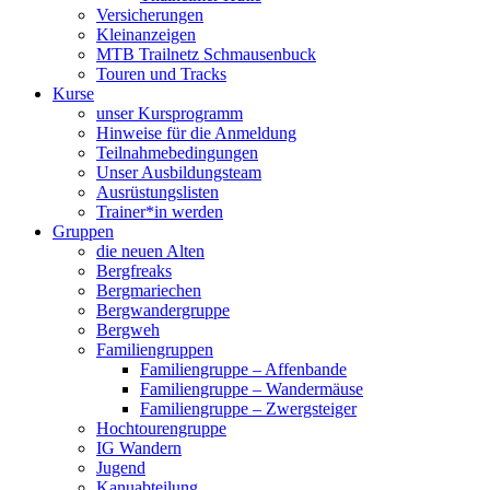
Versicherungen
Kleinanzeigen
MTB Trailnetz Schmausenbuck
Touren und Tracks
Kurse
unser Kursprogramm
Hinweise für die Anmeldung
Teilnahmebedingungen
Unser Ausbildungsteam
Ausrüstungslisten
Trainer*in werden
Gruppen
die neuen Alten
Bergfreaks
Bergmariechen
Bergwandergruppe
Bergweh
Familiengruppen
Familiengruppe – Affenbande
Familiengruppe – Wandermäuse
Familiengruppe – Zwergsteiger
Hochtourengruppe
IG Wandern
Jugend
Kanuabteilung