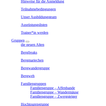
Hinweise für die Anmeldung
Teilnahmebedingungen
Unser Ausbildungsteam
Ausrüstungslisten
Trainer*in werden
Gruppen
die neuen Alten
Bergfreaks
Bergmariechen
Bergwandergruppe
Bergweh
Familiengruppen
Familiengruppe – Affenbande
Familiengruppe – Wandermäuse
Familiengruppe – Zwergsteiger
Hochtourengruppe