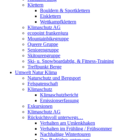
Klettern
Bouldern & Sportklettern
Eisklettern
Wettkampfklettern
Klimaschutz AG
ecopoint frankenjura
Mountainbikegruppe
Queere Gruppe
Seniorengruppe
Skitourengruppe
Ski- u. Snowboardabtlg. & Fitness-Training
Treffpunkt Berge
Umwelt Natur Klima
Naturschutz und Bergsport
Felspatenschaft
Klimaschutz
Klimaschutzbericht
Emissionserfassung
Exkursionen
Klimaschutz AG
Rücksichtsvoll unterwegs…
Verhalten am Umlenkhaken
Verhalten im Frühling / Frühsommer
Nachhaltige Wintertouren
Das Bedürfnis unterwegs