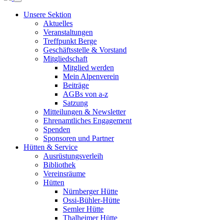
Unsere Sektion
Aktuelles
Veranstaltungen
Treffpunkt Berge
Geschäftsstelle & Vorstand
Mitgliedschaft
Mitglied werden
Mein Alpenverein
Beiträge
AGBs von a-z
Satzung
Mitteilungen & Newsletter
Ehrenamtliches Engagement
Spenden
Sponsoren und Partner
Hütten & Service
Ausrüstungsverleih
Bibliothek
Vereinsräume
Hütten
Nürnberger Hütte
Ossi-Bühler-Hütte
Semler Hütte
Thalheimer Hütte