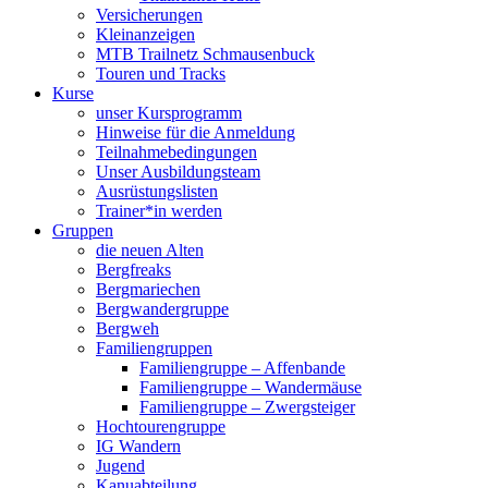
Versicherungen
Kleinanzeigen
MTB Trailnetz Schmausenbuck
Touren und Tracks
Kurse
unser Kursprogramm
Hinweise für die Anmeldung
Teilnahmebedingungen
Unser Ausbildungsteam
Ausrüstungslisten
Trainer*in werden
Gruppen
die neuen Alten
Bergfreaks
Bergmariechen
Bergwandergruppe
Bergweh
Familiengruppen
Familiengruppe – Affenbande
Familiengruppe – Wandermäuse
Familiengruppe – Zwergsteiger
Hochtourengruppe
IG Wandern
Jugend
Kanuabteilung