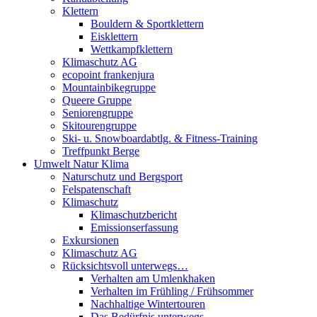
Klettern
Bouldern & Sportklettern
Eisklettern
Wettkampfklettern
Klimaschutz AG
ecopoint frankenjura
Mountainbikegruppe
Queere Gruppe
Seniorengruppe
Skitourengruppe
Ski- u. Snowboardabtlg. & Fitness-Training
Treffpunkt Berge
Umwelt Natur Klima
Naturschutz und Bergsport
Felspatenschaft
Klimaschutz
Klimaschutzbericht
Emissionserfassung
Exkursionen
Klimaschutz AG
Rücksichtsvoll unterwegs…
Verhalten am Umlenkhaken
Verhalten im Frühling / Frühsommer
Nachhaltige Wintertouren
Das Bedürfnis unterwegs