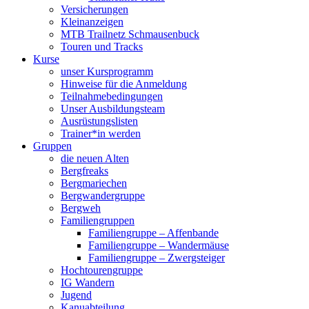
Versicherungen
Kleinanzeigen
MTB Trailnetz Schmausenbuck
Touren und Tracks
Kurse
unser Kursprogramm
Hinweise für die Anmeldung
Teilnahmebedingungen
Unser Ausbildungsteam
Ausrüstungslisten
Trainer*in werden
Gruppen
die neuen Alten
Bergfreaks
Bergmariechen
Bergwandergruppe
Bergweh
Familiengruppen
Familiengruppe – Affenbande
Familiengruppe – Wandermäuse
Familiengruppe – Zwergsteiger
Hochtourengruppe
IG Wandern
Jugend
Kanuabteilung