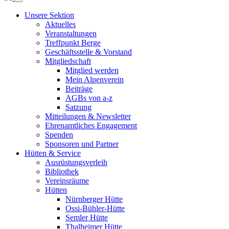
Unsere Sektion
Aktuelles
Veranstaltungen
Treffpunkt Berge
Geschäftsstelle & Vorstand
Mitgliedschaft
Mitglied werden
Mein Alpenverein
Beiträge
AGBs von a-z
Satzung
Mitteilungen & Newsletter
Ehrenamtliches Engagement
Spenden
Sponsoren und Partner
Hütten & Service
Ausrüstungsverleih
Bibliothek
Vereinsräume
Hütten
Nürnberger Hütte
Ossi-Bühler-Hütte
Semler Hütte
Thalheimer Hütte