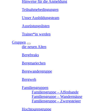
Hinweise für die Anmeldung
Teilnahmebedingungen
Unser Ausbildungsteam
Ausrüstungslisten
Trainer*in werden
Gruppen
die neuen Alten
Bergfreaks
Bergmariechen
Bergwandergruppe
Bergweh
Familiengruppen
Familiengruppe – Affenbande
Familiengruppe – Wandermäuse
Familiengruppe – Zwergsteiger
Hochtourengruppe