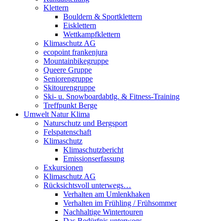
Klettern
Bouldern & Sportklettern
Eisklettern
Wettkampfklettern
Klimaschutz AG
ecopoint frankenjura
Mountainbikegruppe
Queere Gruppe
Seniorengruppe
Skitourengruppe
Ski- u. Snowboardabtlg. & Fitness-Training
Treffpunkt Berge
Umwelt Natur Klima
Naturschutz und Bergsport
Felspatenschaft
Klimaschutz
Klimaschutzbericht
Emissionserfassung
Exkursionen
Klimaschutz AG
Rücksichtsvoll unterwegs…
Verhalten am Umlenkhaken
Verhalten im Frühling / Frühsommer
Nachhaltige Wintertouren
Das Bedürfnis unterwegs