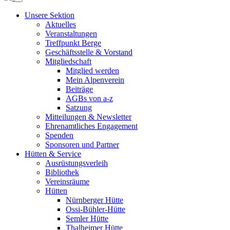
Unsere Sektion
Aktuelles
Veranstaltungen
Treffpunkt Berge
Geschäftsstelle & Vorstand
Mitgliedschaft
Mitglied werden
Mein Alpenverein
Beiträge
AGBs von a-z
Satzung
Mitteilungen & Newsletter
Ehrenamtliches Engagement
Spenden
Sponsoren und Partner
Hütten & Service
Ausrüstungsverleih
Bibliothek
Vereinsräume
Hütten
Nürnberger Hütte
Ossi-Bühler-Hütte
Semler Hütte
Thalheimer Hütte