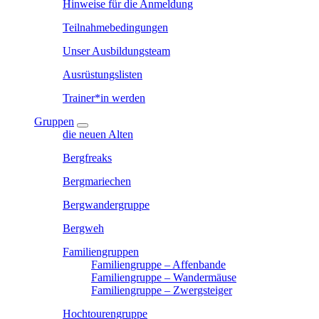
Hinweise für die Anmeldung
Teilnahmebedingungen
Unser Ausbildungsteam
Ausrüstungslisten
Trainer*in werden
Gruppen
die neuen Alten
Bergfreaks
Bergmariechen
Bergwandergruppe
Bergweh
Familiengruppen
Familiengruppe – Affenbande
Familiengruppe – Wandermäuse
Familiengruppe – Zwergsteiger
Hochtourengruppe