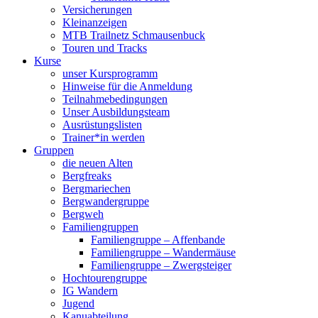
Versicherungen
Kleinanzeigen
MTB Trailnetz Schmausenbuck
Touren und Tracks
Kurse
unser Kursprogramm
Hinweise für die Anmeldung
Teilnahmebedingungen
Unser Ausbildungsteam
Ausrüstungslisten
Trainer*in werden
Gruppen
die neuen Alten
Bergfreaks
Bergmariechen
Bergwandergruppe
Bergweh
Familiengruppen
Familiengruppe – Affenbande
Familiengruppe – Wandermäuse
Familiengruppe – Zwergsteiger
Hochtourengruppe
IG Wandern
Jugend
Kanuabteilung