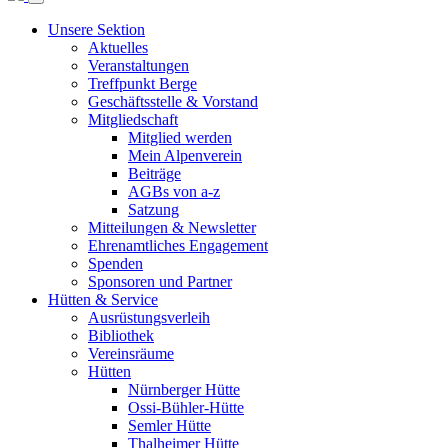
Unsere Sektion
Aktuelles
Veranstaltungen
Treffpunkt Berge
Geschäftsstelle & Vorstand
Mitgliedschaft
Mitglied werden
Mein Alpenverein
Beiträge
AGBs von a-z
Satzung
Mitteilungen & Newsletter
Ehrenamtliches Engagement
Spenden
Sponsoren und Partner
Hütten & Service
Ausrüstungsverleih
Bibliothek
Vereinsräume
Hütten
Nürnberger Hütte
Ossi-Bühler-Hütte
Semler Hütte
Thalheimer Hütte