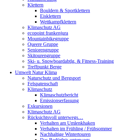
Klettern
Bouldern & Sportklettern
Eisklettern
Wettkampfklettern
Klimaschutz AG
ecopoint frankenjura
Mountainbikegruppe
Queere Gruppe
Seniorengruppe
Skitourengruppe
Ski- u. Snowboardabtlg. & Fitness-Training
Treffpunkt Berge
Umwelt Natur Klima
Naturschutz und Bergsport
Felspatenschaft
Klimaschutz
Klimaschutzbericht
Emissionserfassung
Exkursionen
Klimaschutz AG
Rücksichtsvoll unterwegs…
Verhalten am Umlenkhaken
Verhalten im Frühling / Frühsommer
Nachhaltige Wintertouren
Das Bedürfnis unterwegs