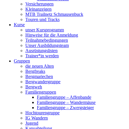
Versicherungen
Kleinanzeigen
MTB Trailnetz Schmausenbuck
Touren und Tracks
Kurse
unser Kursprogramm
Hinweise für die Anmeldung
Teilnahmebedingungen
Unser Ausbildungsteam
Ausrüstungslisten
Trainer*in werden
Gruppen
die neuen Alten
Bergfreaks
Bergmariechen
Bergwandergruppe
Bergweh
Familiengruppen
Familiengruppe – Affenbande
Familiengruppe – Wandermäuse
Familiengruppe – Zwergsteiger
Hochtourengruppe
IG Wandern
Jugend
Kanuabteilung