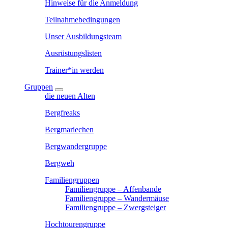
Hinweise für die Anmeldung
Teilnahmebedingungen
Unser Ausbildungsteam
Ausrüstungslisten
Trainer*in werden
Gruppen
die neuen Alten
Bergfreaks
Bergmariechen
Bergwandergruppe
Bergweh
Familiengruppen
Familiengruppe – Affenbande
Familiengruppe – Wandermäuse
Familiengruppe – Zwergsteiger
Hochtourengruppe