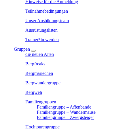
Hinweise für die Anmeldung
Teilnahmebedingungen
Unser Ausbildungsteam
Ausrüstungslisten
Trainer*in werden
Gruppen
die neuen Alten
Bergfreaks
Bergmariechen
Bergwandergruppe
Bergweh
Familiengruppen
Familiengruppe – Affenbande
Familiengruppe – Wandermäuse
Familiengruppe – Zwergsteiger
Hochtourengruppe