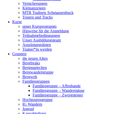
Versicherungen
Kleinanzeigen
MTB Trailnetz Schmausenbuck
Touren und Tracks
Kurse
unser Kursprogramm
Hinweise für die Anmeldung
Teilnahmebedingungen
Unser Ausbildungsteam
Ausrüstungslisten
Trainer*in werden
Gruppen
die neuen Alten
Bergfreaks
Bergmariechen
Bergwandergruppe
Bergweh
Familiengruppen
Familiengruppe – Affenbande
Familiengruppe – Wandermäuse
Familiengruppe – Zwergsteiger
Hochtourengruppe
IG Wandern
Jugend
Kanuabteilung