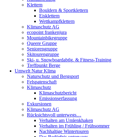
Klettern
Bouldern & Sportklettern
Eisklettern
Wettkampfklettern
Klimaschutz AG
ecopoint frankenjura
Mountainbikegruppe
Queere Gruppe
Seniorengruppe
Skitourengruppe
Ski- u. Snowboardabtlg. & Fitness-Training
Treffpunkt Berge
Umwelt Natur Klima
Naturschutz und Bergsport
Felspatenschaft
Klimaschutz
Klimaschutzbericht
Emissionserfassung
Exkursionen
Klimaschutz AG
Rücksichtsvoll unterwegs…
Verhalten am Umlenkhaken
Verhalten im Frühling / Frühsommer
Nachhaltige Wintertouren
Das Bedürfnis unterwegs