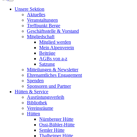
Unsere Sektion
Aktuelles
Veranstaltungen
Treffpunkt Berge
Geschäftsstelle & Vorstand
Mitgliedschaft
Mitglied werden
Mein Alpenverein
Beiträge
AGBs von a-z
Satzung
Mitteilungen & Newsletter
Ehrenamtliches Engagement
Spenden
Sponsoren und Partner
Hütten & Service
Ausrüstungsverleih
Bibliothek
Vereinsräume
Hütten
Nürnberger Hütte
Ossi-Bühler-Hütte
Semler Hütte
Thalheimer Hütte