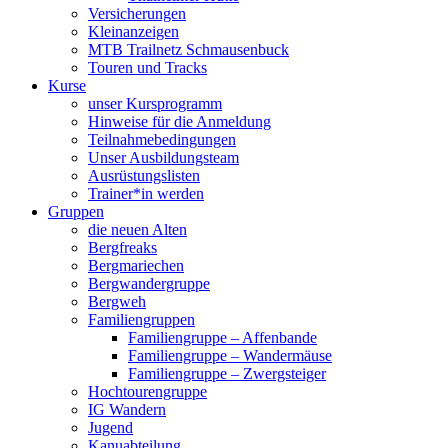
Versicherungen
Kleinanzeigen
MTB Trailnetz Schmausenbuck
Touren und Tracks
Kurse
unser Kursprogramm
Hinweise für die Anmeldung
Teilnahmebedingungen
Unser Ausbildungsteam
Ausrüstungslisten
Trainer*in werden
Gruppen
die neuen Alten
Bergfreaks
Bergmariechen
Bergwandergruppe
Bergweh
Familiengruppen
Familiengruppe – Affenbande
Familiengruppe – Wandermäuse
Familiengruppe – Zwergsteiger
Hochtourengruppe
IG Wandern
Jugend
Kanuabteilung