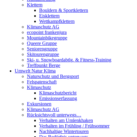
Klettern
Bouldern & Sportklettern
Eisklettern
Wettkampfklettern
Klimaschutz AG
ecopoint frankenjura
Mountainbikegruppe
Queere Gruppe
Seniorengruppe
Skitourengruppe
Ski- u. Snowboardabtlg. & Fitness-Training
Treffpunkt Berge
Umwelt Natur Klima
Naturschutz und Bergsport
Felspatenschaft
Klimaschutz
Klimaschutzbericht
Emissionserfassung
Exkursionen
Klimaschutz AG
Rücksichtsvoll unterwegs…
Verhalten am Umlenkhaken
Verhalten im Frühling / Frühsommer
Nachhaltige Wintertouren
Das Bedürfnis unterwegs