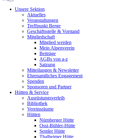
Unsere Sektion
Aktuelles
Veranstaltungen
Treffpunkt Berge
Geschäftsstelle & Vorstand
Mitgliedschaft
Mitglied werden
Mein Alpenverein
Beiträge
AGBs von a-z
Satzung
Mitteilungen & Newsletter
Ehrenamtliches Engagement
Spenden
Sponsoren und Partner
Hütten & Service
Ausrüstungsverleih
Bibliothek
Vereinsräume
Hütten
Nürnberger Hütte
Ossi-Bühler-Hütte
Semler Hütte
Thalheimer Hütte