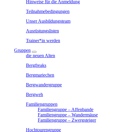
Hinweise für die Anmeldung
Teilnahmebedingungen
Unser Ausbildungsteam
Ausrüstungslisten
Trainer*in werden
Gruppen
die neuen Alten
Bergfreaks
Bergmariechen
Bergwandergruppe
Bergweh
Familiengruppen
Familiengruppe – Affenbande
Familiengruppe – Wandermäuse
Familiengruppe – Zwergsteiger
Hochtourengruppe