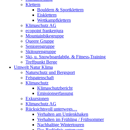
Klettern
Bouldern & Sportklettern
Eisklettern
Wettkampfklettern
Klimaschutz AG
ecopoint frankenjura
Mountainbikegruppe
Queere Gruppe
Seniorengruppe
Skitourengruppe
Ski- u. Snowboardabtlg. & Fitness-Training
Treffpunkt Berge
Umwelt Natur Klima
Naturschutz und Bergsport
Felspatenschaft
Klimaschutz
Klimaschutzbericht
Emissionserfassung
Exkursionen
Klimaschutz AG
Rücksichtsvoll unterwegs…
Verhalten am Umlenkhaken
Verhalten im Frühling / Frühsommer
Nachhaltige Wintertouren
Das Bedürfnis unterwegs