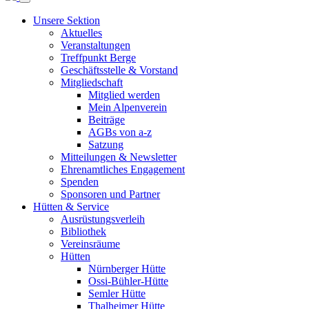
Unsere Sektion
Aktuelles
Veranstaltungen
Treffpunkt Berge
Geschäftsstelle & Vorstand
Mitgliedschaft
Mitglied werden
Mein Alpenverein
Beiträge
AGBs von a-z
Satzung
Mitteilungen & Newsletter
Ehrenamtliches Engagement
Spenden
Sponsoren und Partner
Hütten & Service
Ausrüstungsverleih
Bibliothek
Vereinsräume
Hütten
Nürnberger Hütte
Ossi-Bühler-Hütte
Semler Hütte
Thalheimer Hütte