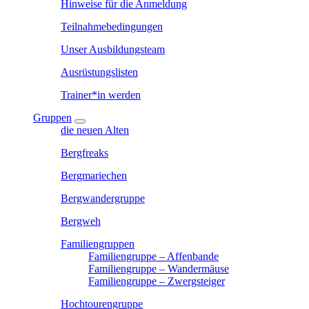
Hinweise für die Anmeldung
Teilnahmebedingungen
Unser Ausbildungsteam
Ausrüstungslisten
Trainer*in werden
Gruppen
die neuen Alten
Bergfreaks
Bergmariechen
Bergwandergruppe
Bergweh
Familiengruppen
Familiengruppe – Affenbande
Familiengruppe – Wandermäuse
Familiengruppe – Zwergsteiger
Hochtourengruppe