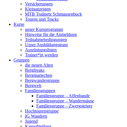
Versicherungen
Kleinanzeigen
MTB Trailnetz Schmausenbuck
Touren und Tracks
Kurse
unser Kursprogramm
Hinweise für die Anmeldung
Teilnahmebedingungen
Unser Ausbildungsteam
Ausrüstungslisten
Trainer*in werden
Gruppen
die neuen Alten
Bergfreaks
Bergmariechen
Bergwandergruppe
Bergweh
Familiengruppen
Familiengruppe – Affenbande
Familiengruppe – Wandermäuse
Familiengruppe – Zwergsteiger
Hochtourengruppe
IG Wandern
Jugend
Kanuabteilung