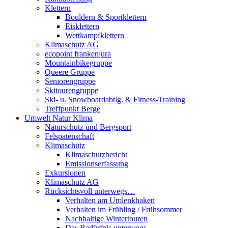
Klettern
Bouldern & Sportklettern
Eisklettern
Wettkampfklettern
Klimaschutz AG
ecopoint frankenjura
Mountainbikegruppe
Queere Gruppe
Seniorengruppe
Skitourengruppe
Ski- u. Snowboardabtlg. & Fitness-Training
Treffpunkt Berge
Umwelt Natur Klima
Naturschutz und Bergsport
Felspatenschaft
Klimaschutz
Klimaschutzbericht
Emissionserfassung
Exkursionen
Klimaschutz AG
Rücksichtsvoll unterwegs…
Verhalten am Umlenkhaken
Verhalten im Frühling / Frühsommer
Nachhaltige Wintertouren
Das Bedürfnis unterwegs