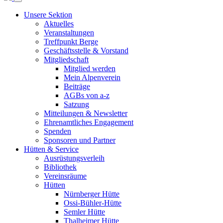
Unsere Sektion
Aktuelles
Veranstaltungen
Treffpunkt Berge
Geschäftsstelle & Vorstand
Mitgliedschaft
Mitglied werden
Mein Alpenverein
Beiträge
AGBs von a-z
Satzung
Mitteilungen & Newsletter
Ehrenamtliches Engagement
Spenden
Sponsoren und Partner
Hütten & Service
Ausrüstungsverleih
Bibliothek
Vereinsräume
Hütten
Nürnberger Hütte
Ossi-Bühler-Hütte
Semler Hütte
Thalheimer Hütte