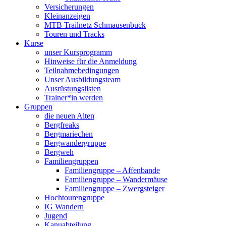
Versicherungen
Kleinanzeigen
MTB Trailnetz Schmausenbuck
Touren und Tracks
Kurse
unser Kursprogramm
Hinweise für die Anmeldung
Teilnahmebedingungen
Unser Ausbildungsteam
Ausrüstungslisten
Trainer*in werden
Gruppen
die neuen Alten
Bergfreaks
Bergmariechen
Bergwandergruppe
Bergweh
Familiengruppen
Familiengruppe – Affenbande
Familiengruppe – Wandermäuse
Familiengruppe – Zwergsteiger
Hochtourengruppe
IG Wandern
Jugend
Kanuabteilung