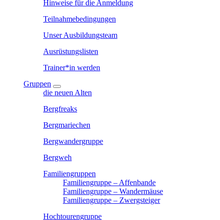
Hinweise für die Anmeldung
Teilnahmebedingungen
Unser Ausbildungsteam
Ausrüstungslisten
Trainer*in werden
Gruppen
die neuen Alten
Bergfreaks
Bergmariechen
Bergwandergruppe
Bergweh
Familiengruppen
Familiengruppe – Affenbande
Familiengruppe – Wandermäuse
Familiengruppe – Zwergsteiger
Hochtourengruppe