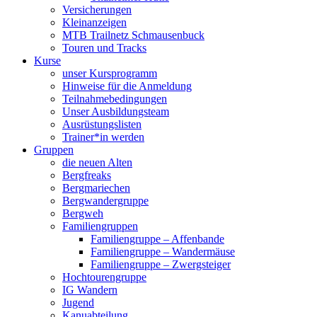
Versicherungen
Kleinanzeigen
MTB Trailnetz Schmausenbuck
Touren und Tracks
Kurse
unser Kursprogramm
Hinweise für die Anmeldung
Teilnahmebedingungen
Unser Ausbildungsteam
Ausrüstungslisten
Trainer*in werden
Gruppen
die neuen Alten
Bergfreaks
Bergmariechen
Bergwandergruppe
Bergweh
Familiengruppen
Familiengruppe – Affenbande
Familiengruppe – Wandermäuse
Familiengruppe – Zwergsteiger
Hochtourengruppe
IG Wandern
Jugend
Kanuabteilung