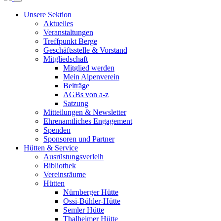
Unsere Sektion
Aktuelles
Veranstaltungen
Treffpunkt Berge
Geschäftsstelle & Vorstand
Mitgliedschaft
Mitglied werden
Mein Alpenverein
Beiträge
AGBs von a-z
Satzung
Mitteilungen & Newsletter
Ehrenamtliches Engagement
Spenden
Sponsoren und Partner
Hütten & Service
Ausrüstungsverleih
Bibliothek
Vereinsräume
Hütten
Nürnberger Hütte
Ossi-Bühler-Hütte
Semler Hütte
Thalheimer Hütte