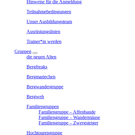
Hinweise für die Anmeldung
Teilnahmebedingungen
Unser Ausbildungsteam
Ausrüstungslisten
Trainer*in werden
Gruppen
die neuen Alten
Bergfreaks
Bergmariechen
Bergwandergruppe
Bergweh
Familiengruppen
Familiengruppe – Affenbande
Familiengruppe – Wandermäuse
Familiengruppe – Zwergsteiger
Hochtourengruppe