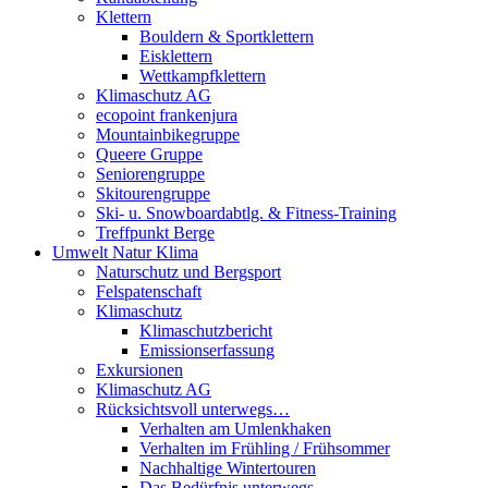
Klettern
Bouldern & Sportklettern
Eisklettern
Wettkampfklettern
Klimaschutz AG
ecopoint frankenjura
Mountainbikegruppe
Queere Gruppe
Seniorengruppe
Skitourengruppe
Ski- u. Snowboardabtlg. & Fitness-Training
Treffpunkt Berge
Umwelt Natur Klima
Naturschutz und Bergsport
Felspatenschaft
Klimaschutz
Klimaschutzbericht
Emissionserfassung
Exkursionen
Klimaschutz AG
Rücksichtsvoll unterwegs…
Verhalten am Umlenkhaken
Verhalten im Frühling / Frühsommer
Nachhaltige Wintertouren
Das Bedürfnis unterwegs